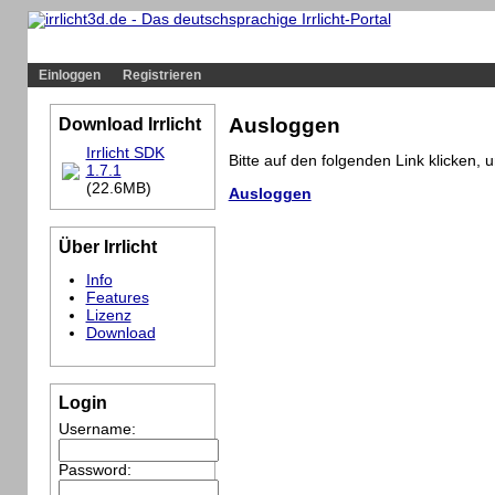
Profil
Home
Irrlicht
Hilfe
Showcase
Community
Einloggen
Registrieren
Download Irrlicht
Ausloggen
Irrlicht SDK
Bitte auf den folgenden Link klicken,
1.7.1
(22.6MB)
Ausloggen
Über Irrlicht
Info
Features
Lizenz
Download
Login
Username:
Password: