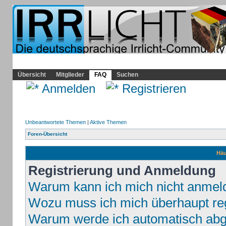
Community
Home
Irrlicht
Hilfe
Showcase
Profil
Übersicht
Mitglieder
FAQ
Suchen
Anmelden
Registrieren
Unbeantwortete Themen
|
Aktive Themen
Foren-Übersicht
Häu
Registrierung und Anmeldung
Warum kann ich mich nicht anmel
Wozu muss ich mich überhaupt reg
Warum werde ich automatisch ab