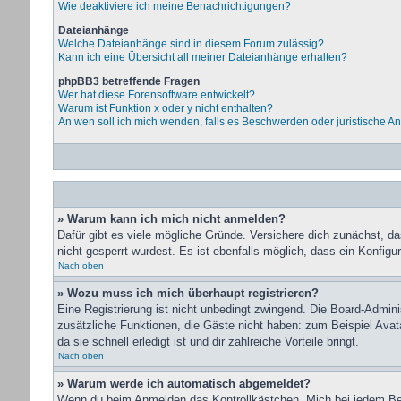
Wie deaktiviere ich meine Benachrichtigungen?
Dateianhänge
Welche Dateianhänge sind in diesem Forum zulässig?
Kann ich eine Übersicht all meiner Dateianhänge erhalten?
phpBB3 betreffende Fragen
Wer hat diese Forensoftware entwickelt?
Warum ist Funktion x oder y nicht enthalten?
An wen soll ich mich wenden, falls es Beschwerden oder juristische A
» Warum kann ich mich nicht anmelden?
Dafür gibt es viele mögliche Gründe. Versichere dich zunächst, d
nicht gesperrt wurdest. Es ist ebenfalls möglich, dass ein Konfigu
Nach oben
» Wozu muss ich mich überhaupt registrieren?
Eine Registrierung ist nicht unbedingt zwingend. Die Board-Administ
zusätzliche Funktionen, die Gäste nicht haben: zum Beispiel Avata
da sie schnell erledigt ist und dir zahlreiche Vorteile bringt.
Nach oben
» Warum werde ich automatisch abgemeldet?
Wenn du beim Anmelden das Kontrollkästchen „Mich bei jedem Bes