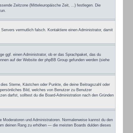
ssende Zeitzone (Mitteleuropäische Zeit, ...) festlegen. Die
tun.
s Servers vermutlich falsch. Kontaktiere einen Administrator, damit
ge ggf. einen Administrator, ob er das Sprachpaket, das du
u können auf der Website der phpBB Group gefunden werden (siehe
 dies Sterne, Kästchen oder Punkte, die deine Beitragszahl oder
n persönliches Bild, welches von Benutzer zu Benutzer
en darfst, solltest du die Board-Administration nach den Gründen
wie Moderatoren und Administratoren. Normalerweise kannst du den
ur um deinen Rang zu erhöhen — die meisten Boards dulden dieses