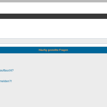
Häufig gestellte Fragen
 auftaucht?
nmelden?!