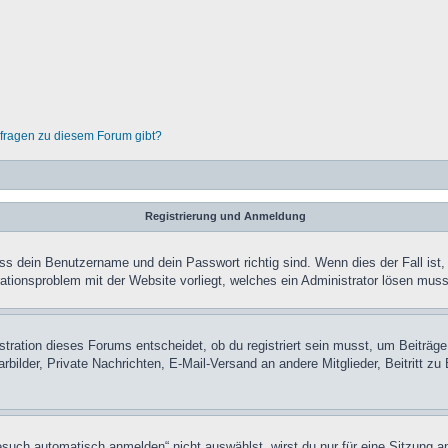
nfragen zu diesem Forum gibt?
Registrierung und Anmeldung
ass dein Benutzername und dein Passwort richtig sind. Wenn dies der Fall ist
rationsproblem mit der Website vorliegt, welches ein Administrator lösen muss
ration dieses Forums entscheidet, ob du registriert sein musst, um Beiträge zu
rbilder, Private Nachrichten, E-Mail-Versand an andere Mitglieder, Beitritt z
uch automatisch anmelden“ nicht auswählst, wirst du nur für eine Sitzung a