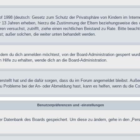
f 1998 (deutsch: Gesetz zum Schutz der Privatsphäre von Kindern im Internet
r 13 Jahren erheben, hierzu die Zustimmung der Eltern beziehungsweise des o
rieren versuchst, zutrifft, ziehe einen rechtlichen Beistand zu Rate. Bitte b
ist; außer solchen, die weiter unten behandelt werden.
 dem du dich anmelden möchtest, von der Board-Administration gesperrt wurd
Hilfe zu erhalten, wende dich an die Board-Administration.
erstellt hat und die dafür sorgen, dass du im Forum angemeldet bleibst. Auße
 du Probleme bei der An- oder Abmeldung hast, kann es helfen, wenn du die C
Benutzerpräferenzen und -einstellungen
 der Datenbank des Boards gespeichert. Um diese zu ändern, gehe in den „Pers