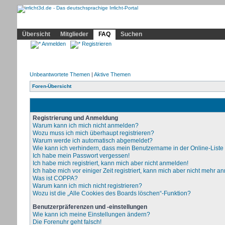
Community
Home
Irrlicht
Hilfe
Showcase
Profil
Übersicht
Mitglieder
FAQ
Suchen
Anmelden
Registrieren
Unbeantwortete Themen
|
Aktive Themen
Foren-Übersicht
Registrierung und Anmeldung
Warum kann ich mich nicht anmelden?
Wozu muss ich mich überhaupt registrieren?
Warum werde ich automatisch abgemeldet?
Wie kann ich verhindern, dass mein Benutzername in der Online-Liste
Ich habe mein Passwort vergessen!
Ich habe mich registriert, kann mich aber nicht anmelden!
Ich habe mich vor einiger Zeit registriert, kann mich aber nicht mehr a
Was ist COPPA?
Warum kann ich mich nicht registrieren?
Wozu ist die „Alle Cookies des Boards löschen“-Funktion?
Benutzerpräferenzen und -einstellungen
Wie kann ich meine Einstellungen ändern?
Die Forenuhr geht falsch!