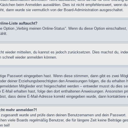
 Kästchen beim Anmelden auswählen. Dies ist nicht empfehlenswert, wenn du 
eht, dann wurde sie vermutlich von der Board-Administration ausgeschaltet.
line-Liste auftaucht?
ine Option „Verbirg meinen Online-Status“. Wenn du diese Option einschaltest
ählt.
icht wieder mitteilen, du kannst es jedoch zurücksetzen. Dies machst du, in
ch schnell wieder anmelden können.
chtige Passwort eingegeben hast. Wenn diese stimmen, dann gibt es zwei Mög
n oder deiner Erziehungsberechtigten den Anweisungen folgen, die du erhalten 
gemeldeten Mitglieder erst freigeschaltet werden – entweder musst du dies sel
eine E-Mail erhalten hast, folge den dort enthaltenen Anweisungen. Ansonsten p
bist, dass deine E-Mail-Adresse korrekt eingegeben wurde, dann kontaktiere e
nicht mehr anmelden?!
rung zugesandt wurde und prüfe dann deinen Benutzernamen und dein Passwort.
hen viele Boards regelmäßig Benutzer, die für längere Zeit keine Beiträge g
 teil!