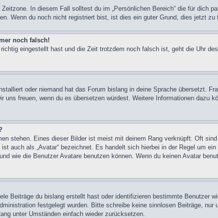
Zeitzone. In diesem Fall solltest du im „Persönlichen Bereich“ die für dich pa
. Wenn du noch nicht registriert bist, ist dies ein guter Grund, dies jetzt zu 
mmer noch falsch!
ichtig eingestellt hast und die Zeit trotzdem noch falsch ist, geht die Uhr de
nstalliert oder niemand hat das Forum bislang in deine Sprache übersetzt. Fra
den wir uns freuen, wenn du es übersetzen würdest. Weitere Informationen daz
?
en stehen. Eines dieser Bilder ist meist mit deinem Rang verknüpft: Oft sind
st auch als „Avatar“ bezeichnet. Es handelt sich hierbei in der Regel um ei
 und wie die Benutzer Avatare benutzen können. Wenn du keinen Avatar benutz
le Beiträge du bislang erstellt hast oder identifizieren bestimmte Benutzer 
Administration festgelegt wurden. Bitte schreibe keine sinnlosen Beiträge, n
 Rang unter Umständen einfach wieder zurücksetzen.