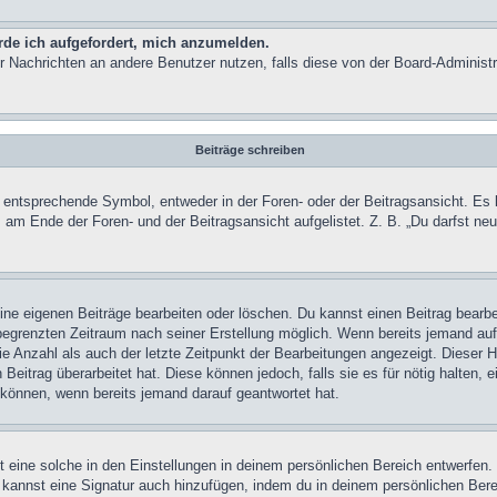
rde ich aufgefordert, mich anzumelden.
 für Nachrichten an andere Benutzer nutzen, falls diese von der Board-Admini
Beiträge schreiben
ntsprechende Symbol, entweder in der Foren- oder der Beitragsansicht. Es kön
s am Ende der Foren- und der Beitragsansicht aufgelistet. Z. B. „Du darfst n
eine eigenen Beiträge bearbeiten oder löschen. Du kannst einen Beitrag bearb
 begrenzten Zeitraum nach seiner Erstellung möglich. Wenn bereits jemand auf 
e Anzahl als auch der letzte Zeitpunkt der Bearbeitungen angezeigt. Dieser H
Beitrag überarbeitet hat. Diese können jedoch, falls sie es für nötig halten, e
 können, wenn bereits jemand darauf geantwortet hat.
eine solche in den Einstellungen in deinem persönlichen Bereich entwerfen. 
 kannst eine Signatur auch hinzufügen, indem du in deinem persönlichen Bere