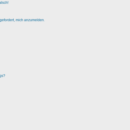
alsch!
fgefordert, mich anzumelden.
ags?