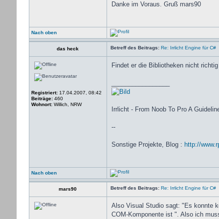
Danke im Voraus. Gruß mars90
Nach oben
Betreff des Beitrags:
Re: Irrlicht Engine für C#
das heck
Findet er die Bibliotheken nicht richt
_________________
Registriert:
17.04.2007, 08:42
Beiträge:
460
Wohnort:
Willich, NRW
Irrlicht - From Noob To Pro A Guidelin
--
Sonstige Projekte, Blog :
http://www.r
Nach oben
Betreff des Beitrags:
Re: Irrlicht Engine für C#
mars90
Also Visual Studio sagt: "Es konnte k
COM-Komponente ist ". Also ich muss do