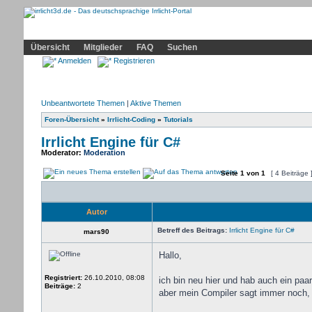
Community
Home
Irrlicht
Hilfe
Showcase
Profil
Übersicht
Mitglieder
FAQ
Suchen
Anmelden
Registrieren
Unbeantwortete Themen
|
Aktive Themen
Foren-Übersicht
»
Irrlicht-Coding
»
Tutorials
Irrlicht Engine für C#
Moderator:
Moderation
Seite
1
von
1
[ 4 Beiträge 
Autor
Betreff des Beitrags:
Irrlicht Engine für C#
mars90
Hallo,
Registriert:
26.10.2010, 08:08
ich bin neu hier und hab auch ein paar
Beiträge:
2
aber mein Compiler sagt immer noch, da