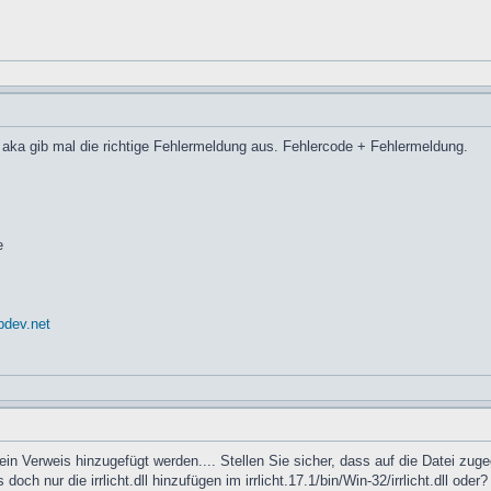
ig aka gib mal die richtige Fehlermeldung aus. Fehlercode + Fehlermeldung.
e
pdev.net
ein Verweis hinzugefügt werden.... Stellen Sie sicher, dass auf die Datei zug
ch nur die irrlicht.dll hinzufügen im irrlicht.17.1/bin/Win-32/irrlicht.dll od