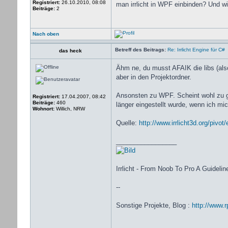
Registriert:
26.10.2010, 08:08
man irrlicht in WPF einbinden? Und
Beiträge:
2
Nach oben
Betreff des Beitrags:
Re: Irrlicht Engine für C#
das heck
Ähm ne, du musst AFAIK die libs (also
aber in den Projektordner.
Ansonsten zu WPF. Scheint wohl zu
Registriert:
17.04.2007, 08:42
Beiträge:
460
länger eingestellt wurde, wenn ich mich
Wohnort:
Willich, NRW
Quelle:
http://www.irrlicht3d.org/pivot
_________________
Irrlicht - From Noob To Pro A Guidelin
--
Sonstige Projekte, Blog :
http://www.r