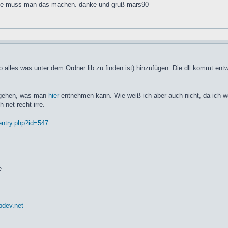
 wie muss man das machen. danke und gruß mars90
 alles was unter dem Ordner lib zu finden ist) hinzufügen. Die dll kommt en
 gehen, was man
hier
entnehmen kann. Wie weiß ich aber auch nicht, da ich we
 net recht irre.
/entry.php?id=547
e
pdev.net