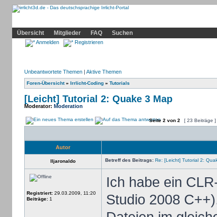
Community
Home
Irrlicht
Hilfe
Showcase
Profil
Übersicht
Mitglieder
FAQ
Suchen
Anmelden
Registrieren
Unbeantwortete Themen
|
Aktive Themen
Foren-Übersicht
»
Irrlicht-Coding
»
Tutorials
[Leicht] Tutorial 2: Quake 3 Map
Moderator:
Moderation
Seite
2
von
2
[ 23 Beiträge 
Autor
Betreff des Beitrags:
Re: [Leicht] Tutorial 2: Qu
Iljaronaldo
Ich habe ein CLR-
Registriert:
29.03.2009, 11:20
Studio 2008 C++).
Beiträge:
1