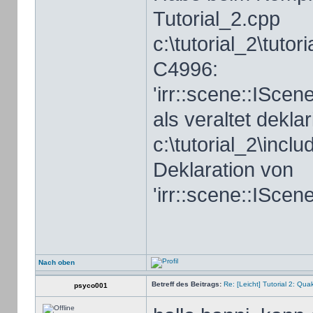
Tutorial_2.cpp
c:\tutorial_2\tutor
C4996:
'irr::scene::ISc
als veraltet deklar
c:\tutorial_2\inc
Deklaration von
'irr::scene::ISc
Nach oben
Betreff des Beitrags:
Re: [Leicht] Tutorial 2: Qu
psyco001