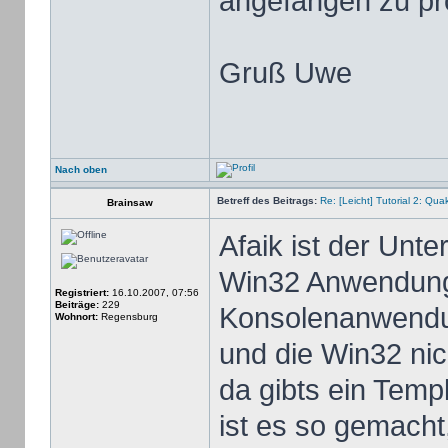
angefangen zu p
Gruß Uwe
Nach oben
Betreff des Beitrags:
Re: [Leicht] Tutorial 2: Qu
Brainsaw
Afaik ist der Unt
Win32 Anwendung 
Registriert:
16.10.2007, 07:56
Beiträge:
229
Konsolenanwendu
Wohnort:
Regensburg
und die Win32 nic
da gibts ein Temp
ist es so gemach