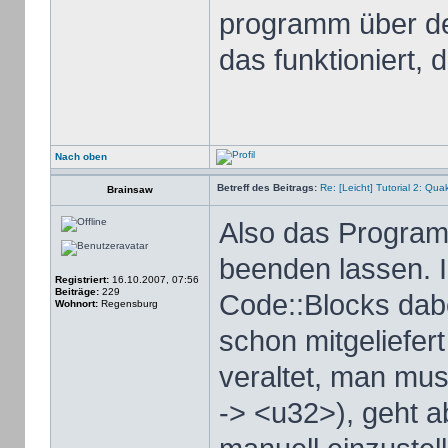
programm über de
das funktioniert, 
Nach oben
Betreff des Beitrags:
Re: [Leicht] Tutorial 2: Qu
Brainsaw
Also das Programm
beenden lassen. 
Registriert:
16.10.2007, 07:56
Beiträge:
229
Code::Blocks dabe
Wohnort:
Regensburg
schon mitgeliefert
veraltet, man mu
-> <u32>), geht a