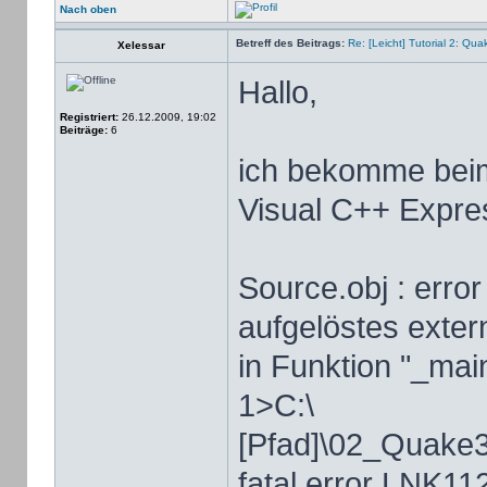
Nach oben
Betreff des Beitrags:
Re: [Leicht] Tutorial 2: Qu
Xelessar
Hallo,
Registriert:
26.12.2009, 19:02
Beiträge:
6
ich bekomme beim 
Visual C++ Expre
Source.obj : erro
aufgelöstes exte
in Funktion "_main
1>C:\
[Pfad]\02_Quake
fatal error LNK112