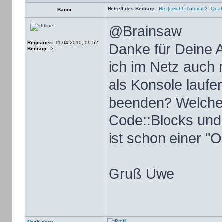
Betreff des Beitrags:
Re: [Leicht] Tutorial 2: Qu
Banni
@Brainsaw
Registriert:
11.04.2010, 09:52
Danke für Deine 
Beiträge:
3
ich im Netz auch 
als Konsole laufe
beenden? Welchen
Code::Blocks un
ist schon einer "
Gruß Uwe
Nach oben