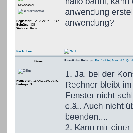
hallo banni, kann
Newsposter
anwendung erstell
anwendung?
Registriert:
12.03.2007, 10:42
Beiträge:
338
Wohnort:
Berlin
Nach oben
Betreff des Beitrags:
Re: [Leicht] Tutorial 2: Qu
Banni
1. Ja, bei der Ko
Registriert:
11.04.2010, 09:52
Rechner bleibt im
Beiträge:
3
Fenster nicht sch
o.ä.. Auch nicht 
beenden....
2. Kann mir einer