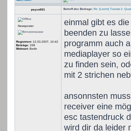
Betreff des Beitrags:
Re: [Leicht] Tutorial 2: Qu
psyco001
einmal gibt es di
Newsposter
beenden zu lasse
programm auch au
Registriert:
12.03.2007, 10:42
Beiträge:
338
Wohnort:
Berlin
mediaplayer so e
zu finden sein, o
mit 2 strichen ne
ansonnsten musst 
receiver eine mög
esc tastendruck 
wird dir da leide