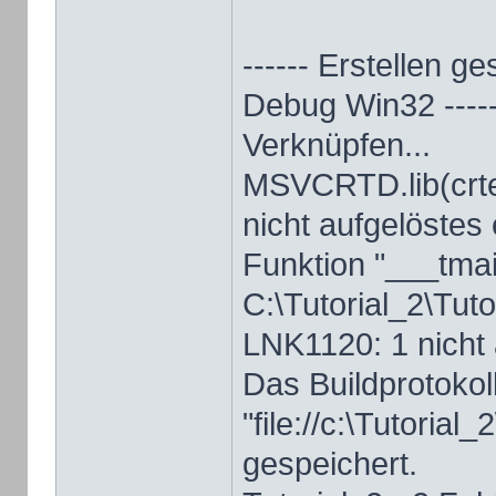
------ Erstellen ge
Debug Win32 -----
Verknüpfen...
MSVCRTD.lib(crte
nicht aufgelöste
Funktion "___tma
C:\Tutorial_2\Tuto
LNK1120: 1 nicht 
Das Buildprotokol
"file://c:\Tutoria
gespeichert.