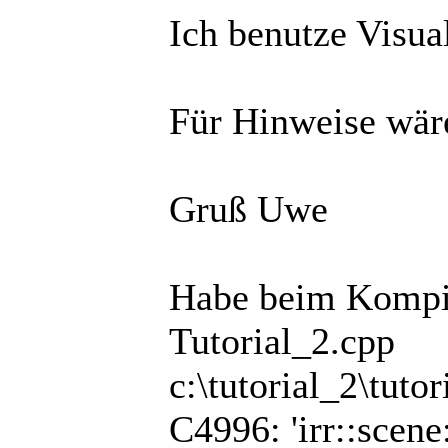
Ich benutze Visua
Für Hinweise wäre
Gruß Uwe
Habe beim Kompil
Tutorial_2.cpp
c:\tutorial_2\tuto
C4996: 'irr::sce