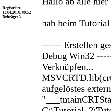
Hallo ab alle hie
Registriert:
11.04.2010, 09:52
Beiträge:
3
hab beim Tutoria
------ Erstellen g
Debug Win32 ----
Verknüpfen...
MSVCRTD.lib(crte
aufgelöstes exte
"___tmainCRTSta
C:\Tutorial_2\Tuto