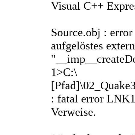
Visual C++ Expre
Source.obj : erro
aufgelöstes exter
"__imp__createDe
1>C:\
[Pfad]\02_Quak
: fatal error LNK1
Verweise.