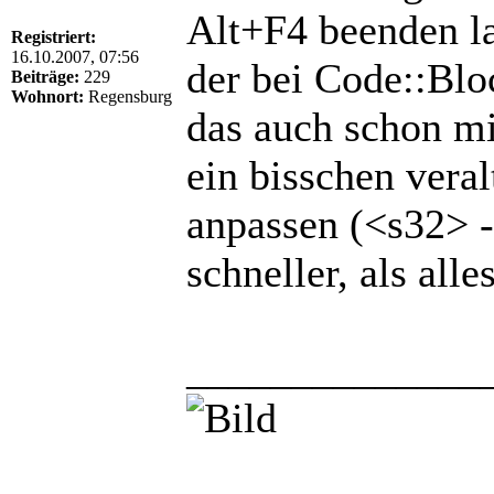
Alt+F4 beenden l
Registriert:
16.10.2007, 07:56
der bei Code::Blo
Beiträge:
229
Wohnort:
Regensburg
das auch schon mit
ein bisschen vera
anpassen (<s32> 
schneller, als all
______________