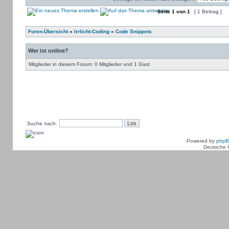
Seite
1
von
1
[ 1 Beitrag ]
Foren-Übersicht
»
Irrlicht-Coding
»
Code Snippets
Wer ist online?
Mitglieder in diesem Forum: 0 Mitglieder und 1 Gast
Suche nach:
Powered by
php
Deutsche 