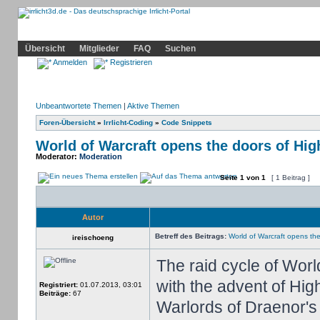
Community
Home
Irrlicht
Hilfe
Showcase
Profil
Übersicht
Mitglieder
FAQ
Suchen
Anmelden
Registrieren
Unbeantwortete Themen
|
Aktive Themen
Foren-Übersicht
»
Irrlicht-Coding
»
Code Snippets
World of Warcraft opens the doors of Hi
Moderator:
Moderation
Seite
1
von
1
[ 1 Beitrag ]
Autor
Betreff des Beitrags:
World of Warcraft opens th
ireischoeng
The raid cycle of Wor
with the advent of High
Registriert:
01.07.2013, 03:01
Beiträge:
67
Warlords of Draenor's 