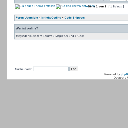
Seite
1
von
1
[ 1 Beitrag ]
Foren-Übersicht
»
Irrlicht-Coding
»
Code Snippets
Wer ist online?
Mitglieder in diesem Forum: 0 Mitglieder und 1 Gast
Suche nach:
Powered by
php
Deutsche 