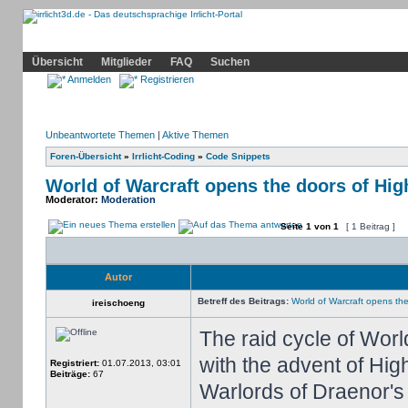
Community
Home
Irrlicht
Hilfe
Showcase
Profil
Übersicht
Mitglieder
FAQ
Suchen
Anmelden
Registrieren
Unbeantwortete Themen
|
Aktive Themen
Foren-Übersicht
»
Irrlicht-Coding
»
Code Snippets
World of Warcraft opens the doors of Hi
Moderator:
Moderation
Seite
1
von
1
[ 1 Beitrag ]
Autor
Betreff des Beitrags:
World of Warcraft opens th
ireischoeng
The raid cycle of Wor
with the advent of High
Registriert:
01.07.2013, 03:01
Beiträge:
67
Warlords of Draenor's 