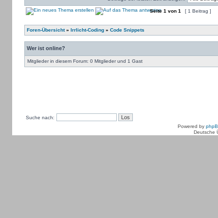
Seite
1
von
1
[ 1 Beitrag ]
Foren-Übersicht
»
Irrlicht-Coding
»
Code Snippets
Wer ist online?
Mitglieder in diesem Forum: 0 Mitglieder und 1 Gast
Suche nach:
Powered by
php
Deutsche 