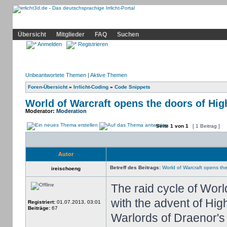
Community
Home
Irrlicht
Hilfe
Showcase
Profil
Übersicht
Mitglieder
FAQ
Suchen
Anmelden
Registrieren
Unbeantwortete Themen
|
Aktive Themen
Foren-Übersicht
»
Irrlicht-Coding
»
Code Snippets
World of Warcraft opens the doors of Hi
Moderator:
Moderation
Seite
1
von
1
[ 1 Beitrag ]
Autor
Betreff des Beitrags:
World of Warcraft opens th
ireischoeng
The raid cycle of Wor
with the advent of High
Registriert:
01.07.2013, 03:01
Beiträge:
67
Warlords of Draenor's 