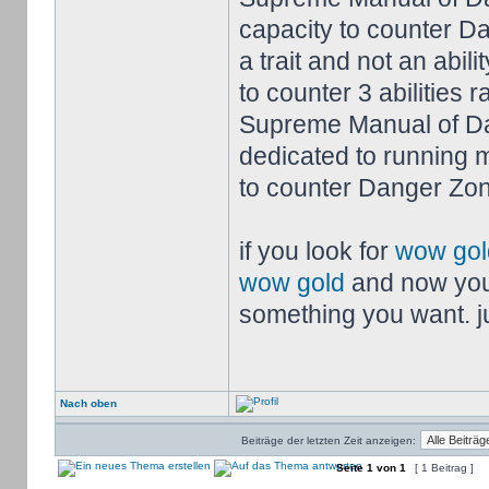
capacity to counter D
a trait and not an abil
to counter 3 abilities 
Supreme Manual of Dan
dedicated to running m
to counter Danger Zone
if you look for
wow gol
wow gold
and now you
something you want. jus
Nach oben
Beiträge der letzten Zeit anzeigen:
Seite
1
von
1
[ 1 Beitrag ]