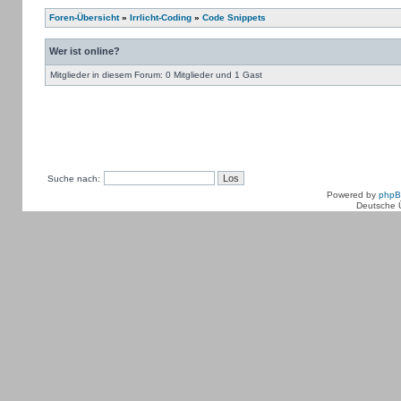
Foren-Übersicht
»
Irrlicht-Coding
»
Code Snippets
Wer ist online?
Mitglieder in diesem Forum: 0 Mitglieder und 1 Gast
Suche nach:
Powered by
php
Deutsche 