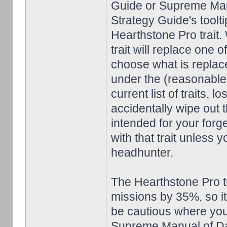
Guide or Supreme Manu
Strategy Guide's toolt
Hearthstone Pro trait. 
trait will replace one 
choose what is replac
under the (reasonable)
current list of traits, 
accidentally wipe out t
intended for your forg
with that trait unless 
headhunter.
The Hearthstone Pro t
missions by 35%, so it
be cautious where you u
Supreme Manual of Danc