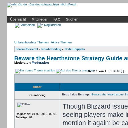
Community
Home
Irrlicht
Hilfe
Showcase
Profil
Übersicht
Mitglieder
FAQ
Suchen
Anmelden
Registrieren
Unbeantwortete Themen
|
Aktive Themen
Foren-Übersicht
»
Irrlicht-Coding
»
Code Snippets
Beware the Hearthstone Strategy Guide 
Moderator:
Moderation
Seite
1
von
1
[ 1 Beitrag ]
Autor
Betreff des Beitrags:
Beware the Hearthstone St
ireischoeng
Though Blizzard issued
seeing players make ir
Registriert:
01.07.2013, 03:01
Beiträge:
67
mention it again: be c