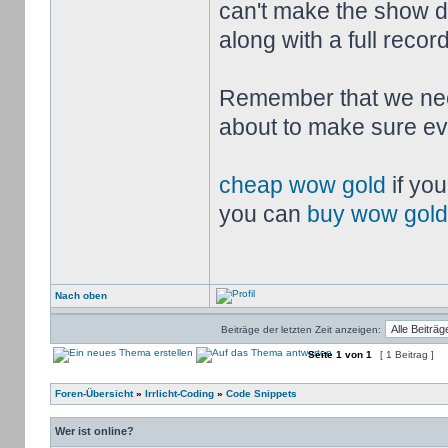
can't make the show do
along with a full record
Remember that we need
about to make sure ev
cheap wow gold
if you
you can
buy wow gold
Nach oben
Beiträge der letzten Zeit anzeigen:
Seite
1
von
1
[ 1 Beitrag ]
Foren-Übersicht
»
Irrlicht-Coding
»
Code Snippets
Wer ist online?