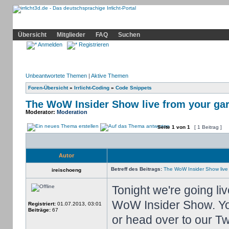
Community
Home
Irrlicht
Hilfe
Showcase
Profil
Übersicht
Mitglieder
FAQ
Suchen
Anmelden
Registrieren
Unbeantwortete Themen
|
Aktive Themen
Foren-Übersicht
»
Irrlicht-Coding
»
Code Snippets
The WoW Insider Show live from your gar
Moderator:
Moderation
Seite
1
von
1
[ 1 Beitrag ]
Autor
Betreff des Beitrags:
The WoW Insider Show live 
ireischoeng
Tonight we're going li
WoW Insider Show. You 
Registriert:
01.07.2013, 03:01
Beiträge:
67
or head over to our Tw