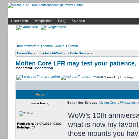
Community
Home
Irrlicht
Hilfe
Showcase
Profil
Übersicht
Mitglieder
FAQ
Suchen
Anmelden
Registrieren
Unbeantwortete Themen
|
Aktive Themen
Foren-Übersicht
»
Irrlicht-Coding
»
Code Snippets
Molten Core LFR may test your patience, 
Moderator:
Moderation
Seite
1
von
1
[ 1 Beitrag ]
Autor
Betreff des Beitrags:
Molten Core LFR may test yo
ireischoeng
WoW's 10th anniversary
what is now my favori
Registriert:
01.07.2013, 03:01
Beiträge:
67
those mounts you have