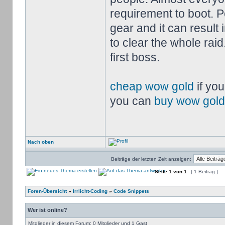
requirement to boot. P
gear and it can result
to clear the whole raid
first boss.
cheap wow gold
if you
you can
buy wow gold
Nach oben
Beiträge der letzten Zeit anzeigen:
Seite
1
von
1
[ 1 Beitrag ]
Foren-Übersicht
»
Irrlicht-Coding
»
Code Snippets
Wer ist online?
Mitglieder in diesem Forum: 0 Mitglieder und 1 Gast