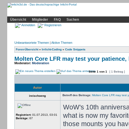
Community
Home
Irrlicht
Hilfe
Showcase
Profil
Übersicht
Mitglieder
FAQ
Suchen
Anmelden
Registrieren
Unbeantwortete Themen
|
Aktive Themen
Foren-Übersicht
»
Irrlicht-Coding
»
Code Snippets
Molten Core LFR may test your patience, 
Moderator:
Moderation
Seite
1
von
1
[ 1 Beitrag ]
Autor
Betreff des Beitrags:
Molten Core LFR may test yo
ireischoeng
WoW's 10th anniversary
what is now my favori
Registriert:
01.07.2013, 03:01
Beiträge:
67
those mounts you have