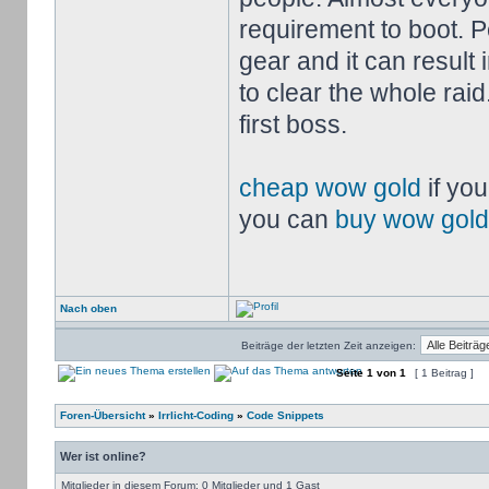
requirement to boot. P
gear and it can result
to clear the whole raid
first boss.
cheap wow gold
if you
you can
buy wow gold
Nach oben
Beiträge der letzten Zeit anzeigen:
Seite
1
von
1
[ 1 Beitrag ]
Foren-Übersicht
»
Irrlicht-Coding
»
Code Snippets
Wer ist online?
Mitglieder in diesem Forum: 0 Mitglieder und 1 Gast