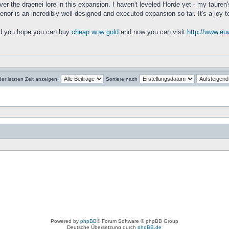
ver the draenei lore in this expansion. I haven't leveled Horde yet - my tauren
raenor is an incredibly well designed and executed expansion so far. It's a joy t
d you hope you can buy
cheap wow gold
and now you can visit
http://www.e
der letzten Zeit anzeigen:
Sortiere nach
Powered by
phpBB
® Forum Software © phpBB Group
Deutsche Übersetzung durch
phpBB.de