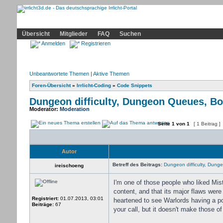
Community
Home
Irrlicht
Hilfe
Showcase
Profil
Übersicht
Mitglieder
FAQ
Suchen
Anmelden
Registrieren
Unbeantwortete Themen
|
Aktive Themen
Foren-Übersicht
»
Irrlicht-Coding
»
Code Snippets
Dungeon difficulty, Dungeon Queues, Boo
Moderator:
Moderation
Seite
1
von
1
[ 1 Beitrag ]
Autor
Betreff des Beitrags:
Dungeon difficulty, Dunge
ireischoeng
I'm one of those people who liked Mists
content, and that its major flaws wer
Registriert:
01.07.2013, 03:01
heartened to see Warlords having a posi
Beiträge:
67
your call, but it doesn't make those of 