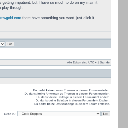
's getting impatient, but I have so much to do on my main it
o play through.
uwowgold.com
there have something you want. just click it.
Alle Zeiten sind UTC + 1 Stunde
Du darfst
keine
neuen Themen in diesem Forum erstellen.
Du darfst
keine
Antworten zu Themen in diesem Forum erstellen.
Du darfst deine Beiträge in diesem Forum
nicht
ändern.
Du darfst deine Beiträge in diesem Forum
nicht
löschen.
Du darfst
keine
Dateianhänge in diesem Forum erstellen.
Gehe zu: