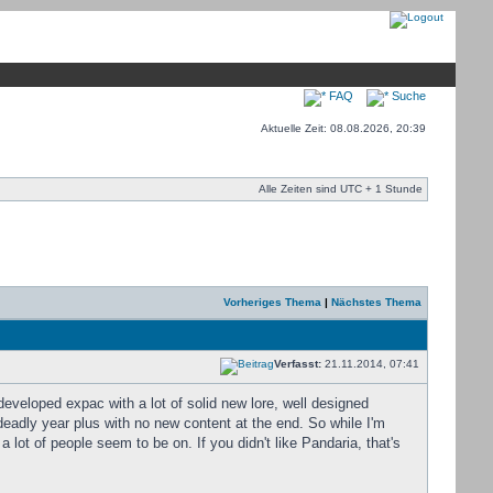
FAQ
Suche
Aktuelle Zeit: 08.08.2026, 20:39
Alle Zeiten sind UTC + 1 Stunde
Vorheriges Thema
|
Nächstes Thema
Verfasst:
21.11.2014, 07:41
 developed expac with a lot of solid new lore, well designed
eadly year plus with no new content at the end. So while I'm
a lot of people seem to be on. If you didn't like Pandaria, that's