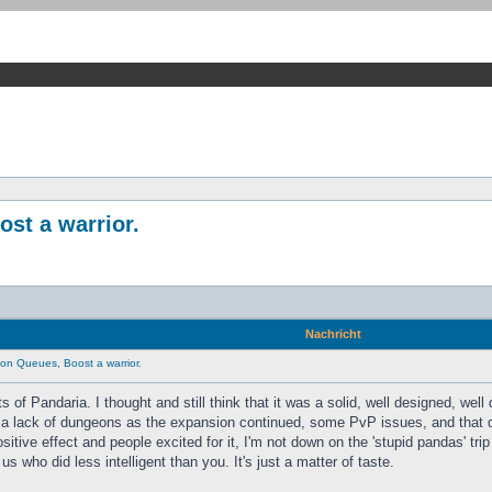
st a warrior.
Nachricht
on Queues, Boost a warrior.
 of Pandaria. I thought and still think that it was a solid, well designed, well
e a lack of dungeons as the expansion continued, some PvP issues, and that d
tive effect and people excited for it, I'm not down on the 'stupid pandas' trip 
us who did less intelligent than you. It's just a matter of taste.