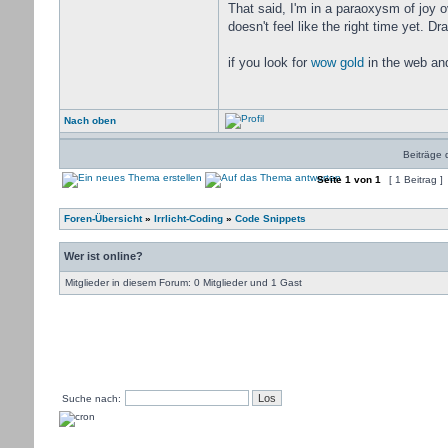
That said, I'm in a paraoxysm of joy o
doesn't feel like the right time yet. D
if you look for
wow gold
in the web an
Nach oben
Beiträge 
Seite
1
von
1
[ 1 Beitrag ]
Foren-Übersicht
»
Irrlicht-Coding
»
Code Snippets
Wer ist online?
Mitglieder in diesem Forum: 0 Mitglieder und 1 Gast
Suche nach: