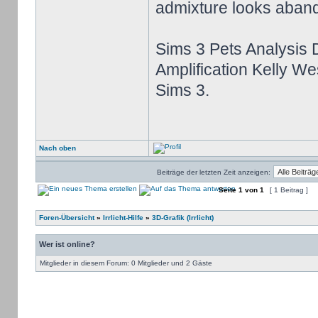
admixture looks aba
Sims 3 Pets Analysis 
Amplification Kelly Wes
Sims 3.
Nach oben
Beiträge der letzten Zeit anzeigen:
Seite
1
von
1
[ 1 Beitrag ]
Foren-Übersicht
»
Irrlicht-Hilfe
»
3D-Grafik (Irrlicht)
Wer ist online?
Mitglieder in diesem Forum: 0 Mitglieder und 2 Gäste