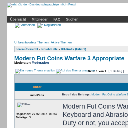
Community
Home
Irrlicht
Hilfe
Showcase
Profil
Übersicht
Mitglieder
FAQ
Suchen
Anmelden
Registrieren
Unbeantwortete Themen
|
Aktive Themen
Foren-Übersicht
»
Irrlicht-Hilfe
»
3D-Grafik (Irrlicht)
Modern Fut Coins Warfare 3 Appropriate
Moderator:
Moderation
Seite
1
von
1
[ 1 Beitrag ]
Autor
Betreff des Beitrags:
Modern Fut Coins Warfare 3
mmo2kds
Modern Fut Coins War
Keyboard and Abrasion
Registriert:
27.02.2015, 08:54
Beiträge:
3
Duty or not, you accep