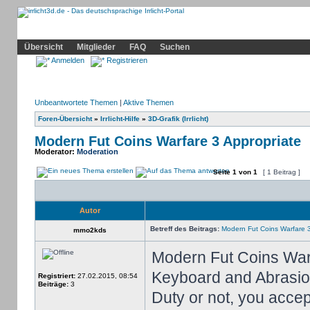
Community
Home
Irrlicht
Hilfe
Showcase
Profil
Übersicht
Mitglieder
FAQ
Suchen
Anmelden
Registrieren
Unbeantwortete Themen
|
Aktive Themen
Foren-Übersicht
»
Irrlicht-Hilfe
»
3D-Grafik (Irrlicht)
Modern Fut Coins Warfare 3 Appropriate
Moderator:
Moderation
Seite
1
von
1
[ 1 Beitrag ]
Autor
Betreff des Beitrags:
Modern Fut Coins Warfare 3
mmo2kds
Modern Fut Coins War
Keyboard and Abrasion
Registriert:
27.02.2015, 08:54
Beiträge:
3
Duty or not, you accep