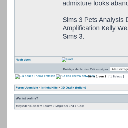
admixture looks aba
Sims 3 Pets Analysis 
Amplification Kelly Wes
Sims 3.
Nach oben
Beiträge der letzten Zeit anzeigen:
Seite
1
von
1
[ 1 Beitrag ]
Foren-Übersicht
»
Irrlicht-Hilfe
»
3D-Grafik (Irrlicht)
Wer ist online?
Mitglieder in diesem Forum: 0 Mitglieder und 1 Gast