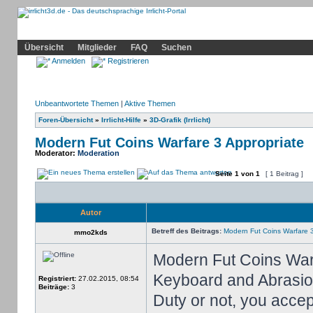
Community
Home
Irrlicht
Hilfe
Showcase
Profil
Übersicht
Mitglieder
FAQ
Suchen
Anmelden
Registrieren
Unbeantwortete Themen
|
Aktive Themen
Foren-Übersicht
»
Irrlicht-Hilfe
»
3D-Grafik (Irrlicht)
Modern Fut Coins Warfare 3 Appropriate
Moderator:
Moderation
Seite
1
von
1
[ 1 Beitrag ]
Autor
Betreff des Beitrags:
Modern Fut Coins Warfare 3
mmo2kds
Modern Fut Coins War
Keyboard and Abrasion
Registriert:
27.02.2015, 08:54
Beiträge:
3
Duty or not, you accep