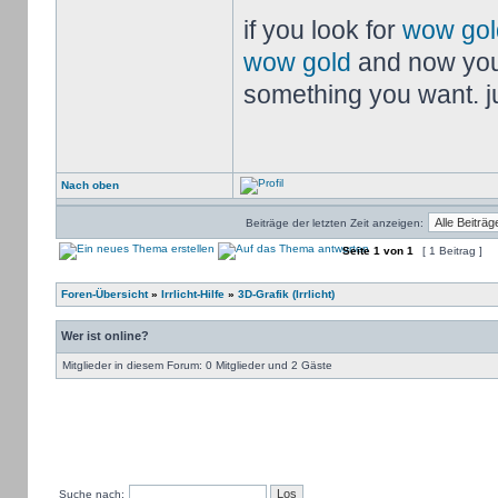
if you look for
wow gol
wow gold
and now you
something you want. jus
Nach oben
Beiträge der letzten Zeit anzeigen:
Seite
1
von
1
[ 1 Beitrag ]
Foren-Übersicht
»
Irrlicht-Hilfe
»
3D-Grafik (Irrlicht)
Wer ist online?
Mitglieder in diesem Forum: 0 Mitglieder und 2 Gäste
Suche nach: