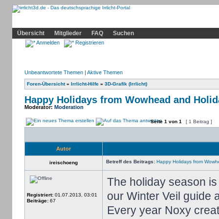
Community
Home
Irrlicht
Hilfe
Showcase
Profil
Übersicht
Mitglieder
FAQ
Suchen
Anmelden
Registrieren
Unbeantwortete Themen
|
Aktive Themen
Foren-Übersicht
»
Irrlicht-Hilfe
»
3D-Grafik (Irrlicht)
Happy Holidays from Wowhead and Holid
Moderator:
Moderation
Seite
1
von
1
[ 1 Beitrag ]
Autor
Betreff des Beitrags:
Happy Holidays from Wowhe
ireischoeng
The holiday season is 
our Winter Veil guide 
Registriert:
01.07.2013, 03:01
Beiträge:
67
Every year Noxy crea