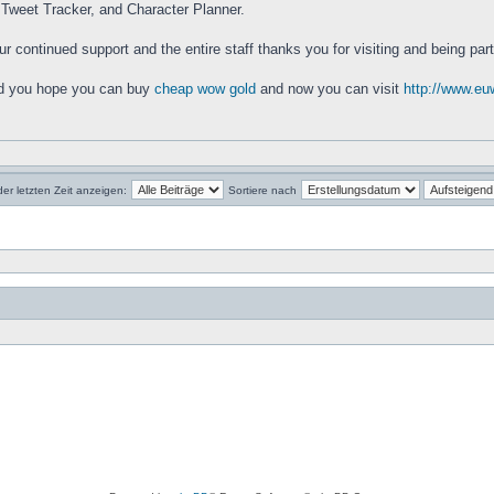
e Tweet Tracker, and Character Planner.
r continued support and the entire staff thanks you for visiting and being par
d you hope you can buy
cheap wow gold
and now you can visit
http://www.eu
der letzten Zeit anzeigen:
Sortiere nach