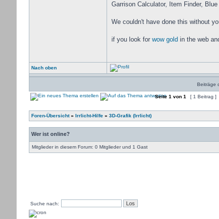
Garrison Calculator, Item Finder, Blu
We couldn't have done this without you
if you look for
wow gold
in the web an
Nach oben
Beiträge 
Seite
1
von
1
[ 1 Beitrag ]
Foren-Übersicht
»
Irrlicht-Hilfe
»
3D-Grafik (Irrlicht)
Wer ist online?
Mitglieder in diesem Forum: 0 Mitglieder und 1 Gast
Suche nach: