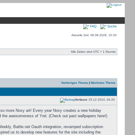
FAQ
Suche
Aktuelle Zeit: 06.08.2026, 10:33
Alle Zeiten sind UTC + 1 Stunde
Vorheriges Thema
|
Nächstes Thema
Verfasst:
25.12.2014, 04:20
 also more Noxy art! Every year Noxy creates a new holiday
nd the awesomeness of Yrel. (Check out past wallpapers here!)
ekly, Battle.net Oauth integration, revamped subscription
pired us to develop new features for the site including the