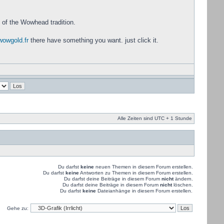
t of the Wowhead tradition.
wowgold.fr
there have something you want. just click it.
Alle Zeiten sind UTC + 1 Stunde
Du darfst
keine
neuen Themen in diesem Forum erstellen.
Du darfst
keine
Antworten zu Themen in diesem Forum erstellen.
Du darfst deine Beiträge in diesem Forum
nicht
ändern.
Du darfst deine Beiträge in diesem Forum
nicht
löschen.
Du darfst
keine
Dateianhänge in diesem Forum erstellen.
Gehe zu: