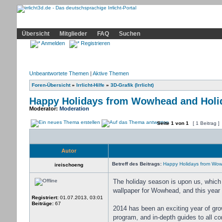
Community
Home
Irrlicht
Hilfe
Showcase
Profil
Übersicht
Mitglieder
FAQ
Suchen
Anmelden
Registrieren
Unbeantwortete Themen
|
Aktive Themen
Foren-Übersicht
»
Irrlicht-Hilfe
»
3D-Grafik (Irrlicht)
Happy Holidays from Wowhead and Holi
Moderator:
Moderation
Seite
1
von
1
[ 1 Beitrag ]
Autor
Betreff des Beitrags:
Happy Holidays from Wow
ireischoeng
The holiday season is upon us, which 
wallpaper for Wowhead, and this year 
Registriert:
01.07.2013, 03:01
Beiträge:
67
2014 has been an exciting year of gr
program, and in-depth guides to all co