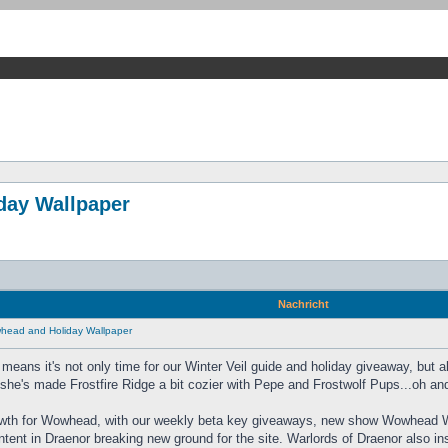
day Wallpaper
Nachricht
head and Holiday Wallpaper
means it's not only time for our Winter Veil guide and holiday giveaway, but
she's made Frostfire Ridge a bit cozier with Pepe and Frostwolf Pups...oh a
owth for Wowhead, with our weekly beta key giveaways, new show Wowhead We
ntent in Draenor breaking new ground for the site. Warlords of Draenor also ins