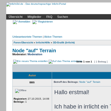
Community
Home
Irrlicht
Hilfe
Showcase
Profil
Übersicht
Mitglieder
FAQ
Suchen
Anmelden
Registrieren
Unbeantwortete Themen
|
Aktive Themen
Foren-Übersicht
»
Irrlicht-Hilfe
»
3D-Grafik (Irrlicht)
Node "auf" Terrain
Moderator:
Moderation
Seite
1
von
1
[ 1 Beitrag ]
Autor
Betreff des Beitrags:
Node "auf" Terrain
BBS
Hallo erstmal!
Registriert:
27.10.2015, 14:06
Beiträge:
1
Ich habe in irrlicht ei