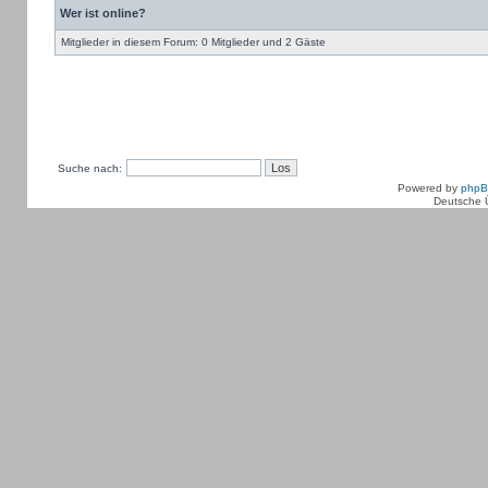
Wer ist online?
Mitglieder in diesem Forum: 0 Mitglieder und 2 Gäste
Suche nach:
Powered by
php
Deutsche 