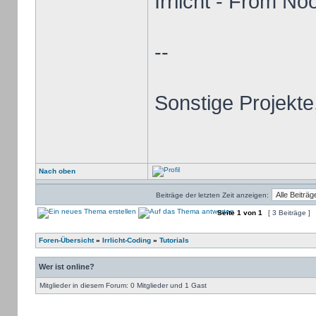
Irrlicht - From No
--
Sonstige Projekte
Nach oben
Beiträge der letzten Zeit anzeigen:
Seite
1
von
1
[ 3 Beiträge ]
Foren-Übersicht
»
Irrlicht-Coding
»
Tutorials
Wer ist online?
Mitglieder in diesem Forum: 0 Mitglieder und 1 Gast