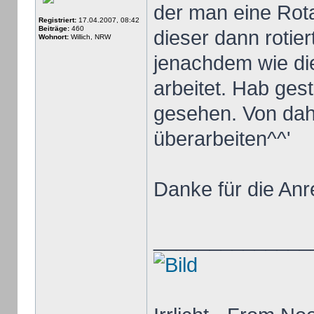
der man eine Rota
Registriert:
17.04.2007, 08:42
Beiträge:
460
dieser dann rotier
Wohnort:
Willich, NRW
jenachdem wie die
arbeitet. Hab ges
gesehen. Von daher
überarbeiten^^'
Danke für die An
______________