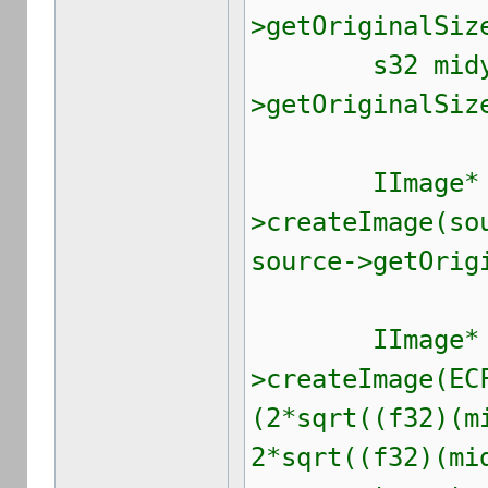
>getOriginalSiz
s32 midy =
>getOriginalSiz
IImage* virt
>createImage(so
source->getOrig
IImage* tar
>createImage(EC
(2*sqrt((f32)(m
2*sqrt((f32)(mi