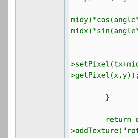
ty = 
midy)*cos(angle
midx)*sin(angle
tar
>setPixel(tx+mi
>getPixel(x,y))
}
return dr
>addTexture("ro