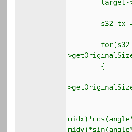
target->fill
s32 tx = 0
for(s32 x = 
>getOriginalSiz
{
for(s32 y 
>getOriginalSiz
tx = 
midx)*cos(angle
midy)*sin(angle