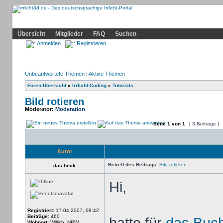
Community
Home
Irrlicht
Hilfe
Showcase
Profil
Übersicht
Mitglieder
FAQ
Suchen
Anmelden
Registrieren
Unbeantwortete Themen
|
Aktive Themen
Foren-Übersicht
»
Irrlicht-Coding
»
Tutorials
Bild rotieren
Moderator:
Moderation
Seite
1
von
1
[ 3 Beiträge ]
Autor
Betreff des Beitrags:
Bild rotieren
das heck
Hi,
Registriert:
17.04.2007, 08:42
Beiträge:
460
Wohnort:
Willich, NRW