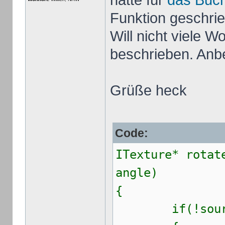
hatte für
das Buch
Funktion geschrieb
Will nicht viele W
beschrieben. Anbe
Grüße heck
Code:
ITexture* rotat
angle)
{
if(!sourc