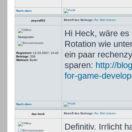
Nach oben
Betreff des Beitrags:
Re: Bild rotieren
psyco001
Hi Heck, wäre es 
Newsposter
Rotation wie unte
ein paar rechenzy
Registriert:
12.03.2007, 10:42
Beiträge:
338
Wohnort:
Berlin
sparen:
http://bl
for-game-develop
Nach oben
Betreff des Beitrags:
Re: Bild rotieren
das heck
Definitiv. Irrlicht