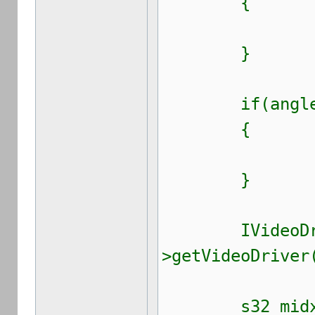
{
return
}
if(angle =
{
return 
}
IVideoDriver
>getVideoDriver
s32 midx =