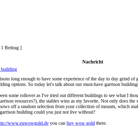
 1 Beitrag ]
Nachricht
 building
sons long enough to have some experience of the day to day grind of ga
ilding options. So today let's talk about our must-have garrison building
een some rollover as I've tried out different buildings to see what I tho
arrison resources?), the stables wins as my favorite. Not only does the 
o shows off a random selection from your collection of mounts, which mak
arrison building could you just not live without?
ttp://www.euwowgold.de
you can
buy wow gold
there.