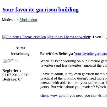
Your favorite garrison building
Moderator:
Moderation
Seite
1
von
1
[
Autor
ireischoeng
Betreff des Beitrags:
Your favorite garrison
We've all been working on our Draenor garri
favorites (and less favorites) amongst the bu
Registriert:
I have to admit, in my own garrison there's b
01.07.2013, 03:01
practical of the lot (who doesn't need more g
Beiträge:
67
interact with objects -- but your stable als
yours. But what about you, readers? Which g
cheap wow gold
if you need you can visit
h