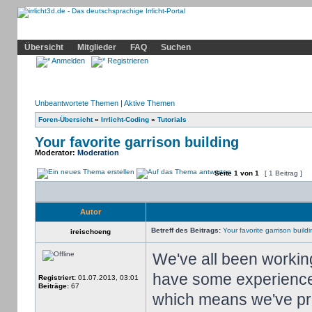
Community
Home
Irrlicht
Hilfe
Showcase
Profil
Übersicht
Mitglieder
FAQ
Suchen
Anmelden
Registrieren
Unbeantwortete Themen
|
Aktive Themen
Foren-Übersicht
»
Irrlicht-Coding
»
Tutorials
Your favorite garrison building
Moderator:
Moderation
Seite
1
von
1
[ 1 Beitrag ]
Autor
Betreff des Beitrags:
Your favorite garrison buildi
ireischoeng
We've all been workin
have some experience o
Registriert:
01.07.2013, 03:01
Beiträge:
67
which means we've prob