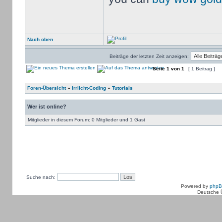
Nach oben
Beiträge der letzten Zeit anzeigen:
Seite
1
von
1
[ 1 Beitrag ]
Foren-Übersicht
»
Irrlicht-Coding
»
Tutorials
Wer ist online?
Mitglieder in diesem Forum: 0 Mitglieder und 1 Gast
Suche nach:
Powered by
php
Deutsche 