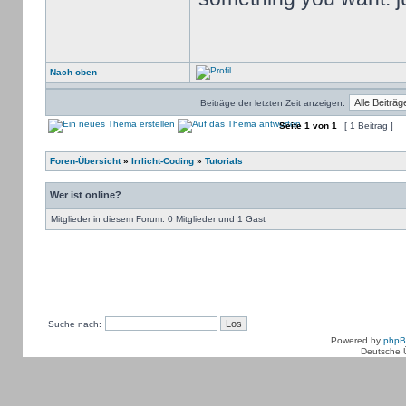
Nach oben
Beiträge der letzten Zeit anzeigen:
Seite
1
von
1
[ 1 Beitrag ]
Foren-Übersicht
»
Irrlicht-Coding
»
Tutorials
Wer ist online?
Mitglieder in diesem Forum: 0 Mitglieder und 1 Gast
Suche nach:
Powered by
php
Deutsche 