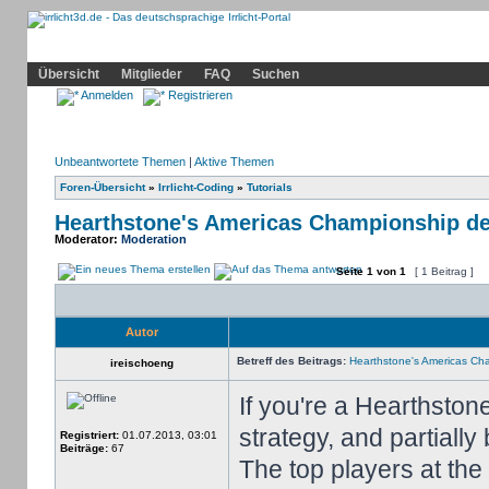
Community
Home
Irrlicht
Hilfe
Showcase
Profil
Übersicht
Mitglieder
FAQ
Suchen
Anmelden
Registrieren
Unbeantwortete Themen
|
Aktive Themen
Foren-Übersicht
»
Irrlicht-Coding
»
Tutorials
Hearthstone's Americas Championship de
Moderator:
Moderation
Seite
1
von
1
[ 1 Beitrag ]
Autor
Betreff des Beitrags:
Hearthstone's Americas Cha
ireischoeng
If you're a Hearthston
strategy, and partially 
Registriert:
01.07.2013, 03:01
Beiträge:
67
The top players at th