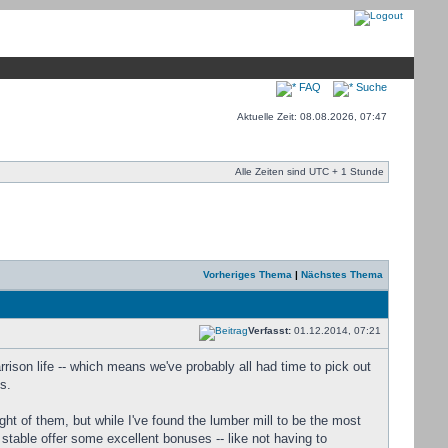
FAQ
Suche
Aktuelle Zeit: 08.08.2026, 07:47
Alle Zeiten sind UTC + 1 Stunde
Vorheriges Thema
|
Nächstes Thema
Verfasst:
01.12.2014, 07:21
ison life -- which means we've probably all had time to pick out
s.
ught of them, but while I've found the lumber mill to be the most
 stable offer some excellent bonuses -- like not having to