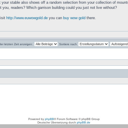
ut your stable also shows off a random selection from your collection of mount
 you, readers? Which garrison building could you just not live without?
isit
http://www.euwowgold.de
you can
buy wow gold
there.
der letzten Zeit anzeigen:
Sortiere nach
Powered by
phpBB
® Forum Software © phpBB Group
Deutsche Übersetzung durch
phpBB.de