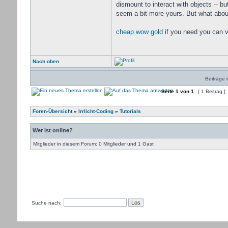
dismount to interact with objects -- b
seem a bit more yours. But what about
cheap wow gold
if you need you can v
Nach oben
Beiträge 
Seite
1
von
1
[ 1 Beitrag ]
Foren-Übersicht
»
Irrlicht-Coding
»
Tutorials
Wer ist online?
Mitglieder in diesem Forum: 0 Mitglieder und 1 Gast
Suche nach: