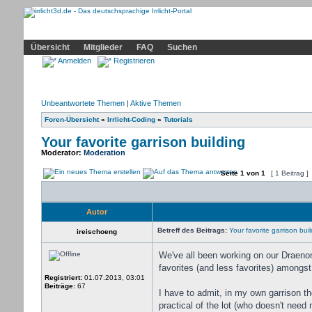
Community
Home
Irrlicht
Hilfe
Showcase
Profil
Übersicht
Mitglieder
FAQ
Suchen
Anmelden
Registrieren
Unbeantwortete Themen
|
Aktive Themen
Foren-Übersicht
»
Irrlicht-Coding
»
Tutorials
Your favorite garrison building
Moderator:
Moderation
Seite
1
von
1
[ 1 Beitrag ]
Autor
Betreff des Beitrags:
Your favorite garrison buil
ireischoeng
We've all been working on our Draenor
favorites (and less favorites) amongst
Registriert:
01.07.2013, 03:01
Beiträge:
67
I have to admit, in my own garrison the
practical of the lot (who doesn't need