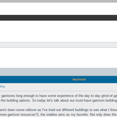
Nachricht
ding
 garrisons long enough to have some experience of the day to day grind of garr
 the building options. So today let's talk about our must-have garrison building
re's been some rollover as I've tried out different buildings to see what I tho
 more garrison resources?), the stables wins as my favorite. Not only does the