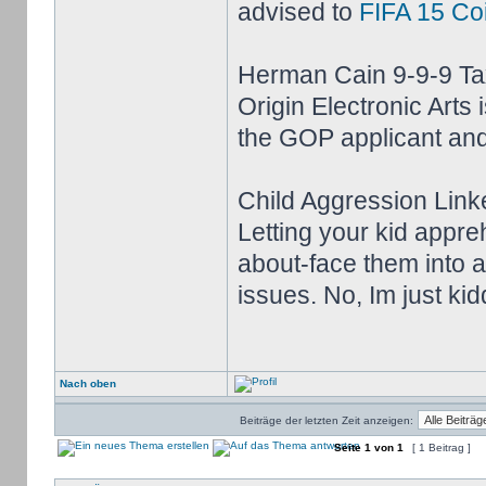
advised to
FIFA 15 Co
Herman Cain 9-9-9 Ta
Origin Electronic Arts 
the GOP applicant and
Child Aggression Link
Letting your kid appre
about-face them into 
issues. No, Im just kid
Nach oben
Beiträge der letzten Zeit anzeigen:
Seite
1
von
1
[ 1 Beitrag ]