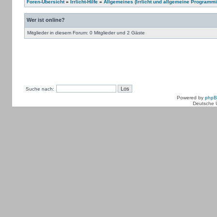
Foren-Übersicht
»
Irrlicht-Hilfe
»
Allgemeines (Irrlicht und allgemeine Programmi
Wer ist online?
Mitglieder in diesem Forum: 0 Mitglieder und 2 Gäste
Suche nach:
Powered by
php
Deutsche 