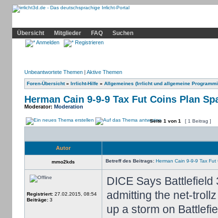
Community
Home
Irrlicht
Hilfe
Showcase
Profil
Übersicht
Mitglieder
FAQ
Suchen
Anmelden
Registrieren
Unbeantwortete Themen
|
Aktive Themen
Foren-Übersicht
»
Irrlicht-Hilfe
»
Allgemeines (Irrlicht und allgemeine Programmi
Herman Cain 9-9-9 Tax Fut Coins Plan Sp
Moderator:
Moderation
Seite
1
von
1
[ 1 Beitrag ]
Autor
Betreff des Beitrags:
Herman Cain 9-9-9 Tax Fut 
mmo2kds
DICE Says Battlefiel
admitting the net-trol
Registriert:
27.02.2015, 08:54
Beiträge:
3
up a storm on Battlefie