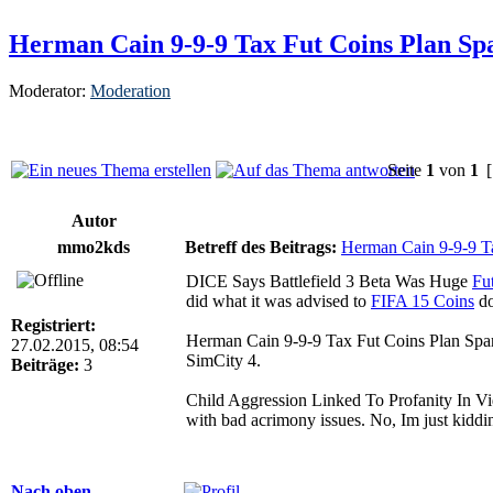
Herman Cain 9-9-9 Tax Fut Coins Plan Sp
Moderator:
Moderation
Seite
1
von
1
[
Autor
mmo2kds
Betreff des Beitrags:
Herman Cain 9-9-9 Ta
DICE Says Battlefield 3 Beta Was Huge
Fu
did what it was advised to
FIFA 15 Coins
do
Registriert:
Herman Cain 9-9-9 Tax Fut Coins Plan Spark
27.02.2015, 08:54
SimCity 4.
Beiträge:
3
Child Aggression Linked To Profanity In Vi
with bad acrimony issues. No, Im just kiddi
Nach oben