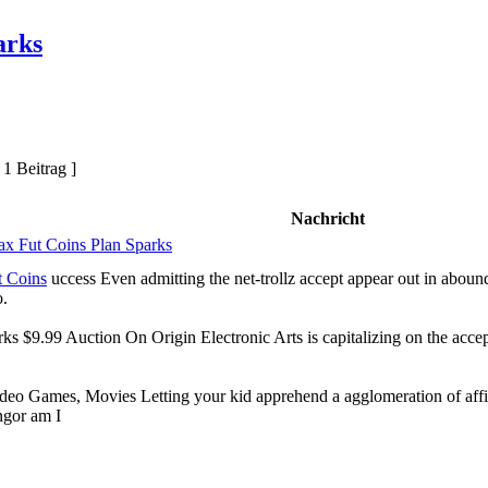
arks
 1 Beitrag ]
Nachricht
x Fut Coins Plan Sparks
t Coins
uccess Even admitting the net-trollz accept appear out in abound
.
s $9.99 Auction On Origin Electronic Arts is capitalizing on the acce
deo Games, Movies Letting your kid apprehend a agglomeration of affi
ngor am I