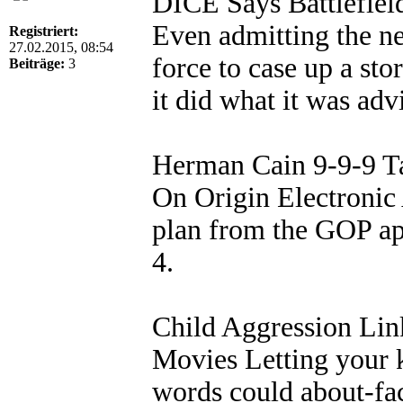
DICE Says Battlefie
Even admitting the ne
Registriert:
27.02.2015, 08:54
force to case up a sto
Beiträge:
3
it did what it was adv
Herman Cain 9-9-9 Ta
On Origin Electronic A
plan from the GOP ap
4.
Child Aggression Lin
Movies Letting your 
words could about-fa