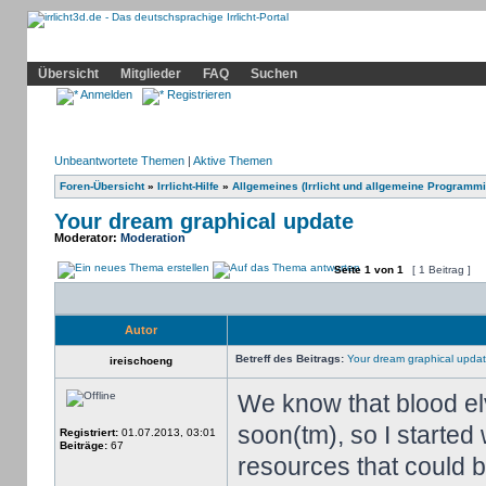
Community
Home
Irrlicht
Hilfe
Showcase
Profil
Übersicht
Mitglieder
FAQ
Suchen
Anmelden
Registrieren
Unbeantwortete Themen
|
Aktive Themen
Foren-Übersicht
»
Irrlicht-Hilfe
»
Allgemeines (Irrlicht und allgemeine Programmi
Your dream graphical update
Moderator:
Moderation
Seite
1
von
1
[ 1 Beitrag ]
Autor
Betreff des Beitrags:
Your dream graphical upda
ireischoeng
We know that blood el
soon(tm), so I started 
Registriert:
01.07.2013, 03:01
Beiträge:
67
resources that could b