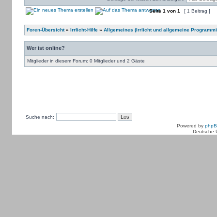
Seite
1
von
1
[ 1 Beitrag ]
Foren-Übersicht
»
Irrlicht-Hilfe
»
Allgemeines (Irrlicht und allgemeine Programmi
Wer ist online?
Mitglieder in diesem Forum: 0 Mitglieder und 2 Gäste
Suche nach:
Powered by
php
Deutsche 