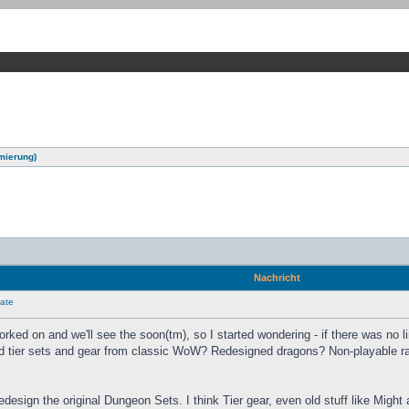
mierung)
Nachricht
ate
ked on and we'll see the soon(tm), so I started wondering - if there was no l
ld tier sets and gear from classic WoW? Redesigned dragons? Non-playable r
 redesign the original Dungeon Sets. I think Tier gear, even old stuff like Mig