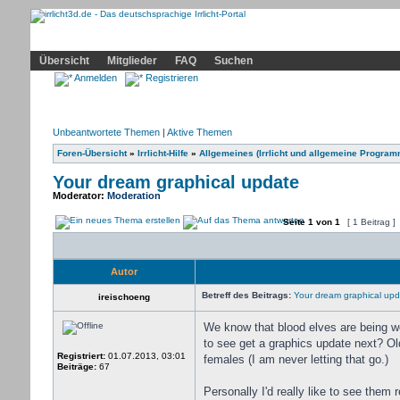
Community
Home
Irrlicht
Hilfe
Showcase
Profil
Übersicht
Mitglieder
FAQ
Suchen
Anmelden
Registrieren
Unbeantwortete Themen
|
Aktive Themen
Foren-Übersicht
»
Irrlicht-Hilfe
»
Allgemeines (Irrlicht und allgemeine Program
Your dream graphical update
Moderator:
Moderation
Seite
1
von
1
[ 1 Beitrag ]
Autor
Betreff des Beitrags:
Your dream graphical upd
ireischoeng
We know that blood elves are being wor
to see get a graphics update next? O
Registriert:
01.07.2013, 03:01
females (I am never letting that go.)
Beiträge:
67
Personally I'd really like to see them