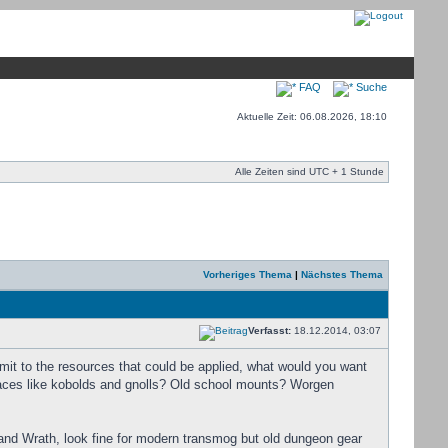
FAQ
Suche
Aktuelle Zeit: 06.08.2026, 18:10
Alle Zeiten sind UTC + 1 Stunde
Vorheriges Thema
|
Nächstes Thema
Verfasst:
18.12.2014, 03:07
imit to the resources that could be applied, what would you want
aces like kobolds and gnolls? Old school mounts? Worgen
ht and Wrath, look fine for modern transmog but old dungeon gear