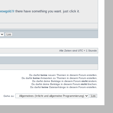
wowgold.fr
there have something you want. just click it.
Alle Zeiten sind UTC + 1 Stunde
Du darfst
keine
neuen Themen in diesem Forum erstellen.
Du darfst
keine
Antworten zu Themen in diesem Forum erstellen.
Du darfst deine Beiträge in diesem Forum
nicht
ändern.
Du darfst deine Beiträge in diesem Forum
nicht
löschen.
Du darfst
keine
Dateianhänge in diesem Forum erstellen.
Gehe zu: