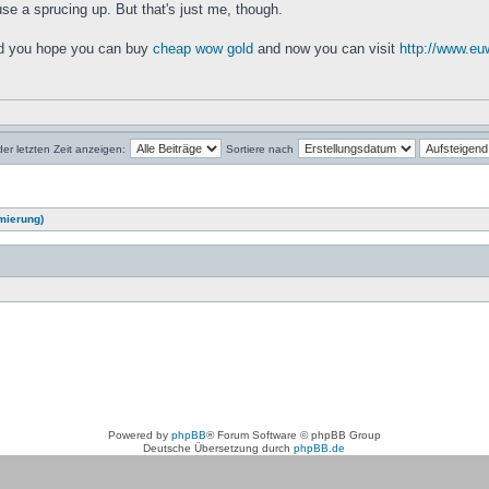
use a sprucing up. But that's just me, though.
d you hope you can buy
cheap wow gold
and now you can visit
http://www.eu
der letzten Zeit anzeigen:
Sortiere nach
mierung)
Powered by
phpBB
® Forum Software © phpBB Group
Deutsche Übersetzung durch
phpBB.de