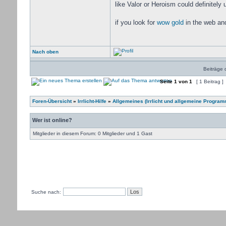
like Valor or Heroism could definitely 
if you look for
wow gold
in the web an
Nach oben
Beiträge 
Seite
1
von
1
[ 1 Beitrag ]
Foren-Übersicht
»
Irrlicht-Hilfe
»
Allgemeines (Irrlicht und allgemeine Program
Wer ist online?
Mitglieder in diesem Forum: 0 Mitglieder und 1 Gast
Suche nach: