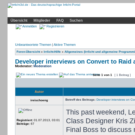
Community
Home
Irrlicht
Hilfe
Showcase
Profil
Übersicht
Mitglieder
FAQ
Suchen
Anmelden
Registrieren
Unbeantwortete Themen
|
Aktive Themen
Foren-Übersicht
»
Irrlicht-Hilfe
»
Allgemeines (Irrlicht und allgemeine Programmi
Developer interviews on Convert to Raid 
Moderator:
Moderation
Seite
1
von
1
[ 1 Beitrag ]
Autor
Betreff des Beitrags:
Developer interviews on Con
ireischoeng
This past weekend, L
Class Designer Kris Z
Registriert:
01.07.2013, 03:01
Beiträge:
67
Final Boss to discuss 