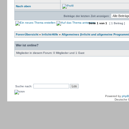
Nach oben
Beiträge der letzten Zeit anzeigen:
Seite
1
von
1
[ 1 Beitrag ]
Foren-Übersicht
»
Irrlicht-Hilfe
»
Allgemeines (Irrlicht und allgemeine Programmi
Wer ist online?
Mitglieder in diesem Forum: 0 Mitglieder und 1 Gast
Suche nach:
Powered by
php
Deutsche 