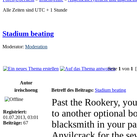
Alle Zeiten sind UTC + 1 Stunde
Stadium beating
Moderator:
Moderation
Seite
1
von
1
[
Autor
ireischoeng
Betreff des Beitrags:
Stadium beating
Past the Rookery, yo
to another optional b
Registriert:
01.07.2013, 03:01
blacksmith in your par
Beiträge:
67
Anvilcrack for the se