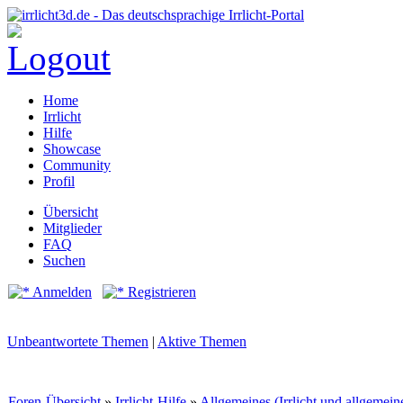
Home
Irrlicht
Hilfe
Showcase
Community
Profil
Übersicht
Mitglieder
FAQ
Suchen
Anmelden
Registrieren
Unbeantwortete Themen
|
Aktive Themen
Foren-Übersicht
»
Irrlicht-Hilfe
»
Allgemeines (Irrlicht und allgemei