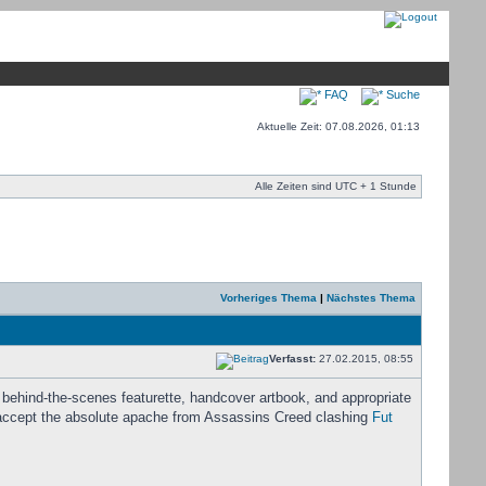
FAQ
Suche
Aktuelle Zeit: 07.08.2026, 01:13
Alle Zeiten sind UTC + 1 Stunde
Vorheriges Thema
|
Nächstes Thema
Verfasst:
27.02.2015, 08:55
 behind-the-scenes featurette, handcover artbook, and appropriate
o accept the absolute apache from Assassins Creed clashing
Fut