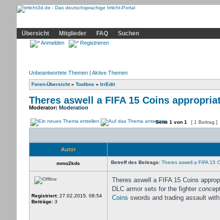
Community
Home
Irrlicht
Hilfe
Showcase
Profil
Übersicht
Mitglieder
FAQ
Suchen
Anmelden
Registrieren
Unbeantwortete Themen
|
Aktive Themen
Foren-Übersicht
»
Toolbox
»
IrrEdit
Theres aswell a FIFA 15 Coins appropria
Moderator:
Moderation
Seite
1
von
1
[ 1 Beitrag ]
Autor
Betreff des Beitrags:
Theres aswell a FIFA 15 C
mmo2kds
Theres aswell a FIFA 15 Coins appropr
DLC armor sets for the fighter concep
Registriert:
27.02.2015, 08:54
Coins
swords and trading assault wit
Beiträge:
3