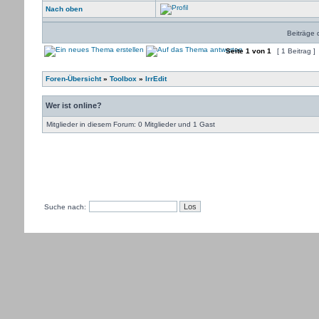
Nach oben
Beiträge 
Seite
1
von
1
[ 1 Beitrag ]
Foren-Übersicht
»
Toolbox
»
IrrEdit
Wer ist online?
Mitglieder in diesem Forum: 0 Mitglieder und 1 Gast
Suche nach: