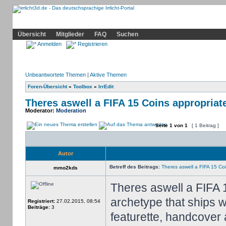
Community
Home
Irrlicht
Hilfe
Showcase
Profil
Übersicht
Mitglieder
FAQ
Suchen
Anmelden
Registrieren
Unbeantwortete Themen
|
Aktive Themen
Foren-Übersicht
»
Toolbox
»
IrrEdit
Theres aswell a FIFA 15 Coins appropriat
Moderator:
Moderation
Seite
1
von
1
[ 1 Beitrag ]
Autor
Betreff des Beitrags:
Theres aswell a FIFA 15 Coi
mmo2kds
Theres aswell a FIFA 
archetype that ships w
Registriert:
27.02.2015, 08:54
Beiträge:
3
featurette, handcover