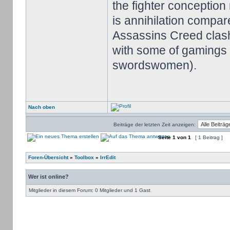
the fighter conception
is annihilation compa
Assassins Creed clas
with some of gamings 
swordswomen).
Nach oben
Beiträge der letzten Zeit anzeigen:
Seite
1
von
1
[ 1 Beitrag ]
Foren-Übersicht
»
Toolbox
»
IrrEdit
Wer ist online?
Mitglieder in diesem Forum: 0 Mitglieder und 1 Gast