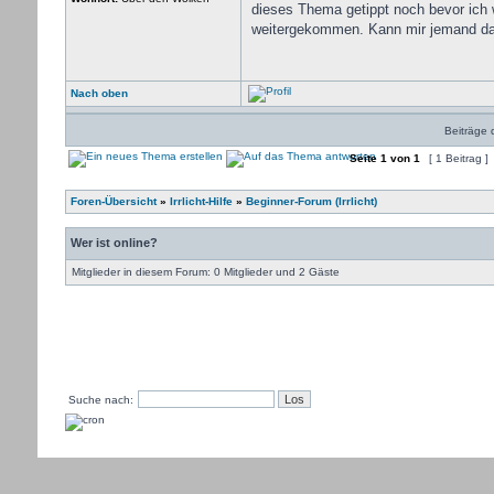
dieses Thema getippt noch bevor ich 
weitergekommen. Kann mir jemand das
Nach oben
Beiträge 
Seite
1
von
1
[ 1 Beitrag ]
Foren-Übersicht
»
Irrlicht-Hilfe
»
Beginner-Forum (Irrlicht)
Wer ist online?
Mitglieder in diesem Forum: 0 Mitglieder und 2 Gäste
Suche nach: