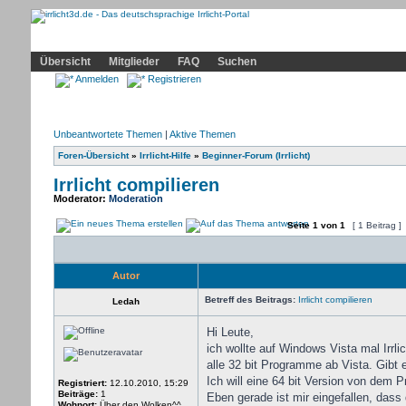
Community
Home
Irrlicht
Hilfe
Showcase
Profil
Übersicht
Mitglieder
FAQ
Suchen
Anmelden
Registrieren
Unbeantwortete Themen
|
Aktive Themen
Foren-Übersicht
»
Irrlicht-Hilfe
»
Beginner-Forum (Irrlicht)
Irrlicht compilieren
Moderator:
Moderation
Seite
1
von
1
[ 1 Beitrag ]
Autor
Betreff des Beitrags:
Irrlicht compilieren
Ledah
Hi Leute,
ich wollte auf Windows Vista mal Irrl
alle 32 bit Programme ab Vista. Gibt
Ich will eine 64 bit Version von dem
Registriert:
12.10.2010, 15:29
Beiträge:
1
Eben gerade ist mir eingefallen, da
Wohnort:
Über den Wolken^^