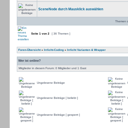
SceneNode durch Mausklick auswählen
Themen de
Seite
1
von
2
[ 36 Themen ]
Foren-Übersicht
»
Irrlicht-Coding
»
Irrlicht Varianten & Wrapper
Wer ist online?
Mitglieder in diesem Forum: 0 Mitglieder und 1 Gast
Ungelesene Beiträge
Ungelesene Beiträge [ beliebt ]
Ungelesene Beiträge [ gesperrt ]