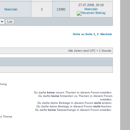
27.07.2008, 20:18
Mainclain
Mainclain
2
13380
Gehe zu Seite
1
,
2
Nächste
Alle Zeiten sind UTC + 1 Stunde
hung
Du darfst
keine
neuen Themen in diesem Forum erstellen.
Du darfst
keine
Antworten zu Themen in diesem Forum
erstellen.
Du darfst deine Beiträge in diesem Forum
nicht
ändern.
Du darfst deine Beiträge in diesem Forum
nicht
löschen.
Du darfst
keine
Dateianhänge in diesem Forum erstellen.
es Thema