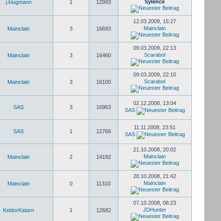
Sylence
j.klugmann
1
12993
12.03.2009, 15:27
Mainclain
Mainclain
3
16693
09.03.2009, 22:13
Scarabol
Mainclain
3
16460
09.03.2009, 22:10
Scarabol
Mainclain
3
16100
02.12.2008, 13:04
SAS
3
16963
SAS
11.11.2008, 23:51
SAS
1
12766
SAS
21.10.2008, 20:02
Mainclain
Mainclain
2
14192
20.10.2008, 21:42
Mainclain
Mainclain
0
11310
07.10.2008, 08:23
JDHunter
KeldorKatarn
1
12682