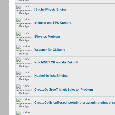
[Suche]Physic Engine
IrrBullet und FPS Kamera
IPhysics Problem
Wrapper für GLBasic
IrrlichtNET CP und die Zukunft
Haskell Irrlicht Binding
CreateOctTreeTriangleSelector Problem
CreateCollisionResponseAnimator zu animatedmeshs