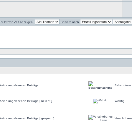
r letzten Zeit anzeigen:
Sortiere nach
Keine ungelesenen Beiträge
Bekanntmac
Keine ungelesenen Beiträge [ beliebt ]
Wichtig
Keine ungelesenen Beiträge [ gesperrt ]
Verschoben