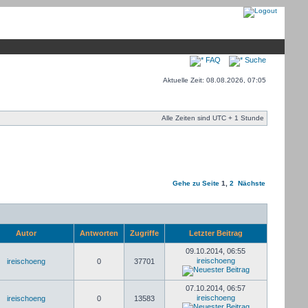
FAQ
Suche
Aktuelle Zeit: 08.08.2026, 07:05
Alle Zeiten sind UTC + 1 Stunde
Gehe zu Seite
1
,
2
Nächste
Autor
Antworten
Zugriffe
Letzter Beitrag
09.10.2014, 06:55
ireischoeng
ireischoeng
0
37701
07.10.2014, 06:57
ireischoeng
ireischoeng
0
13583