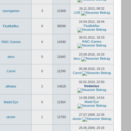
26.11.2013, 08:32
ravergames
3
21668
LIVE
24.04.2012, 18:44
Fluaflubfluc
Fluaflubfluc
0
38596
30.01.2012, 18:33
RAIC-Games
RAIC-Games
0
14340
23.09.2010, 16:33
devo
0
11840
devo
05.08.2010, 19:13
Carsti
0
11299
Carsti
02.01.2010, 22:50
frodenius
althainz
2
14618
14.08.2009, 14:54
Madd Eye
Madd Eye
0
11364
27.07.2009, 22:35
okster
1
12793
okster
25.05.2009, 20:16