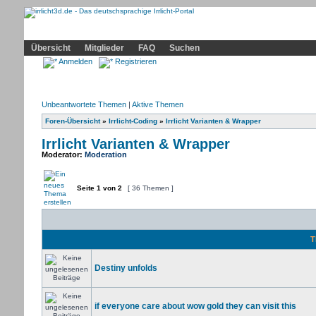
Community
Home
Irrlicht
Hilfe
Showcase
Profil
Übersicht
Mitglieder
FAQ
Suchen
Anmelden
Registrieren
Unbeantwortete Themen
|
Aktive Themen
Foren-Übersicht
»
Irrlicht-Coding
»
Irrlicht Varianten & Wrapper
Irrlicht Varianten & Wrapper
Moderator:
Moderation
Seite
1
von
2
[ 36 Themen ]
T
Destiny unfolds
if everyone care about wow gold they can visit this