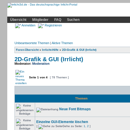
Community
Home
Irrlicht
Hilfe
Showcase
Profil
Übersicht
Mitglieder
FAQ
Suchen
Anmelden
Registrieren
Unbeantwortete Themen
|
Aktive Themen
Foren-Übersicht
»
Irrlicht-Hilfe
»
2D-Grafik & GUI (Irrlicht)
2D-Grafik & GUI (Irrlicht)
Moderator:
Moderation
Seite
1
von
4
[ 78 Themen ]
Themen
Neue Font Bitmaps
Einzelne GUI-Elemente löschen
[
Gehe zu Seite:
1
,
2
]