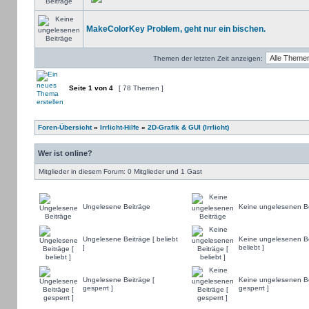
MakeColorKey Problem, geht nur ein bischen.
Themen der letzten Zeit anzeigen:
Seite
1
von
4
[ 78 Themen ]
Foren-Übersicht
»
Irrlicht-Hilfe
»
2D-Grafik & GUI (Irrlicht)
Wer ist online?
Mitglieder in diesem Forum: 0 Mitglieder und 1 Gast
Ungelesene Beiträge
Keine ungelesenen Be
Ungelesene Beiträge [ beliebt
Keine ungelesenen Be
]
beliebt ]
Ungelesene Beiträge [
Keine ungelesenen Be
gesperrt ]
gesperrt ]