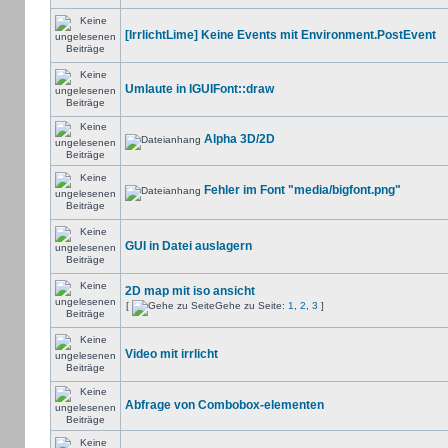
[IrrlichtLime] Keine Events mit Environment.PostEvent
Umlaute in IGUIFont::draw
Alpha 3D/2D
Fehler im Font "media/bigfont.png"
GUI in Datei auslagern
2D map mit iso ansicht
[
Gehe zu Seite:
1
,
2
,
3
]
Video mit irrlicht
Abfrage von Combobox-elementen