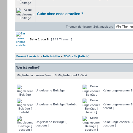
Cube ohne ende erstellen ?
Themen der letzten Zeit anzeigen:
Seite
1
von
8
[ 143 Themen ]
Foren-Übersicht
»
Irrlicht-Hilfe
»
3D-Grafik (Irrlicht)
Wer ist online?
Mitglieder in diesem Forum: 0 Mitglieder und 1 Gast
Ungelesene Beiträge
Keine ungelesenen Be
Ungelesene Beiträge [ beliebt
Keine ungelesenen Be
]
beliebt ]
Ungelesene Beiträge [
Keine ungelesenen Be
gesperrt ]
gesperrt ]