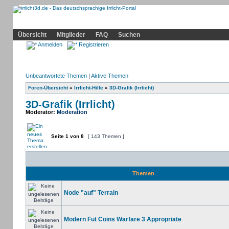
Community
Home
Irrlicht
Hilfe
Showcase
Profil
Übersicht
Mitglieder
FAQ
Suchen
Anmelden
Registrieren
Unbeantwortete Themen
|
Aktive Themen
Foren-Übersicht
»
Irrlicht-Hilfe
»
3D-Grafik (Irrlicht)
3D-Grafik (Irrlicht)
Moderator:
Moderation
Seite
1
von
8
[ 143 Themen ]
Themen
Node "auf" Terrain
Modern Fut Coins Warfare 3 Appropriate