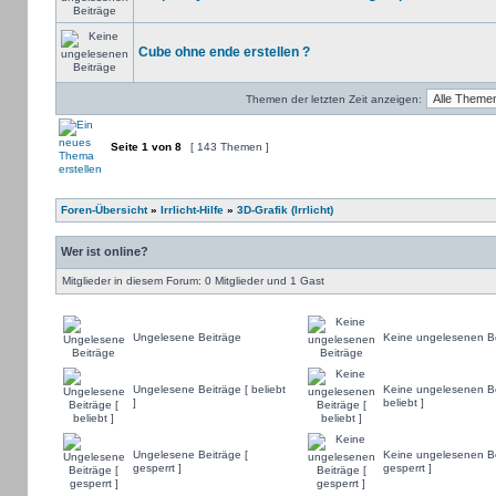
Cube ohne ende erstellen ?
Themen der letzten Zeit anzeigen:
Seite
1
von
8
[ 143 Themen ]
Foren-Übersicht
»
Irrlicht-Hilfe
»
3D-Grafik (Irrlicht)
Wer ist online?
Mitglieder in diesem Forum: 0 Mitglieder und 1 Gast
Ungelesene Beiträge
Keine ungelesenen Be
Ungelesene Beiträge [ beliebt
Keine ungelesenen Be
]
beliebt ]
Ungelesene Beiträge [
Keine ungelesenen Be
gesperrt ]
gesperrt ]