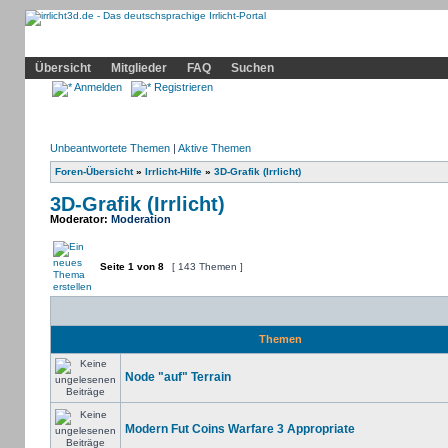
Community
Home
Irrlicht
Hilfe
Showcase
Profil
Übersicht
Mitglieder
FAQ
Suchen
Anmelden
Registrieren
Unbeantwortete Themen
|
Aktive Themen
Foren-Übersicht
»
Irrlicht-Hilfe
»
3D-Grafik (Irrlicht)
3D-Grafik (Irrlicht)
Moderator:
Moderation
Seite
1
von
8
[ 143 Themen ]
Themen
Node "auf" Terrain
Modern Fut Coins Warfare 3 Appropriate