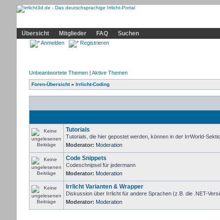
Community
Home
Irrlicht
Hilfe
Showcase
Profil
Übersicht
Mitglieder
FAQ
Suchen
Anmelden
Registrieren
Unbeantwortete Themen
|
Aktive Themen
Foren-Übersicht
»
Irrlicht-Coding
Tutorials
Tutorials, die hier gepostet werden, können in der IrrWorld-Sekt
Moderator:
Moderation
Code Snippets
Codeschnipsel für jedermann
Moderator:
Moderation
Irrlicht Varianten & Wrapper
Diskussion über Irrlicht für andere Sprachen (z.B. die .NET-Versi
Moderator:
Moderation