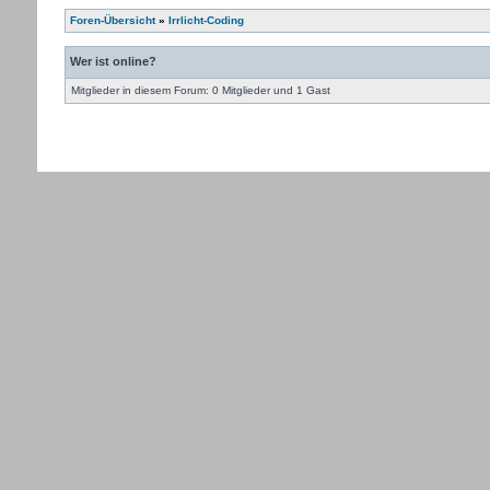
Foren-Übersicht
»
Irrlicht-Coding
Wer ist online?
Mitglieder in diesem Forum: 0 Mitglieder und 1 Gast