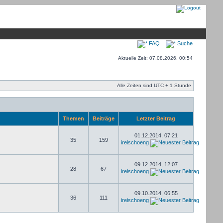
FAQ
Suche
Aktuelle Zeit: 07.08.2026, 00:54
Alle Zeiten sind UTC + 1 Stunde
Themen
Beiträge
Letzter Beitrag
01.12.2014, 07:21
35
159
ireischoeng
09.12.2014, 12:07
28
67
ireischoeng
09.10.2014, 06:55
36
111
ireischoeng