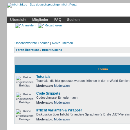
Community
Home
Irrlicht
Hilfe
Showcase
Profil
Übersicht
Mitglieder
FAQ
Suchen
Anmelden
Registrieren
Unbeantwortete Themen
|
Aktive Themen
Foren-Übersicht
»
Irrlicht-Coding
Forum
Tutorials
Tutorials, die hier gepostet werden, können in der IrrWorld-Sektio
Moderator:
Moderation
Code Snippets
Codeschnipsel für jedermann
Moderator:
Moderation
Irrlicht Varianten & Wrapper
Diskussion über Irrlicht für andere Sprachen (z.B. die .NET-Version
Moderator:
Moderation