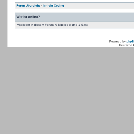
Foren-Übersicht
»
Irrlicht-Coding
Wer ist online?
Mitglieder in diesem Forum: 0 Mitglieder und 1 Gast
Powered by
php
Deutsche 