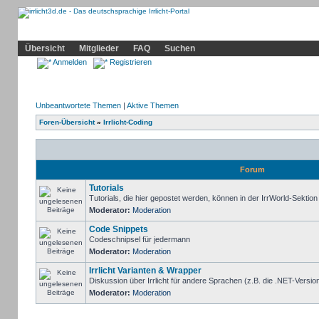
Community
Home
Irrlicht
Hilfe
Showcase
Profil
Übersicht
Mitglieder
FAQ
Suchen
Anmelden
Registrieren
Unbeantwortete Themen
|
Aktive Themen
Foren-Übersicht
»
Irrlicht-Coding
Forum
Tutorials
Tutorials, die hier gepostet werden, können in der IrrWorld-Sektio
Moderator:
Moderation
Code Snippets
Codeschnipsel für jedermann
Moderator:
Moderation
Irrlicht Varianten & Wrapper
Diskussion über Irrlicht für andere Sprachen (z.B. die .NET-Version
Moderator:
Moderation