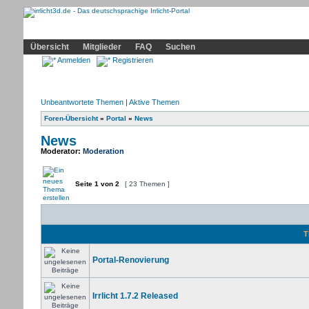
Community
Home
Irrlicht
Hilfe
Showcase
Profil
Übersicht
Mitglieder
FAQ
Suchen
Anmelden
Registrieren
Unbeantwortete Themen
|
Aktive Themen
Foren-Übersicht
»
Portal
»
News
News
Moderator:
Moderation
Seite
1
von
2
[ 23 Themen ]
T
Portal-Renovierung
Irrlicht 1.7.2 Released