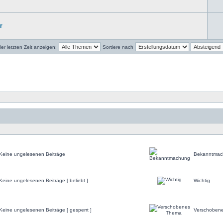
r
r letzten Zeit anzeigen:
Sortiere nach
Keine ungelesenen Beiträge
Bekanntmac
Keine ungelesenen Beiträge [ beliebt ]
Wichtig
Keine ungelesenen Beiträge [ gesperrt ]
Verschoben