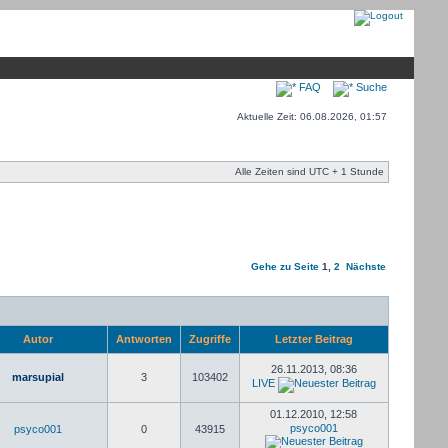
FAQ
Suche
Aktuelle Zeit: 06.08.2026, 01:57
Alle Zeiten sind UTC + 1 Stunde
Gehe zu Seite
1
,
2
Nächste
Autor
Antworten
Zugriffe
Letzter Beitrag
26.11.2013, 08:36
marsupial
3
103402
LIVE
01.12.2010, 12:58
psyco001
psyco001
0
43915