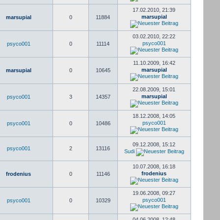
17.02.2010, 21:39
marsupial
marsupial
0
11884
03.02.2010, 22:22
psyco001
psyco001
0
11114
11.10.2009, 16:42
marsupial
marsupial
0
10645
22.08.2009, 15:01
marsupial
psyco001
3
14357
18.12.2008, 14:05
psyco001
psyco001
0
10486
09.12.2008, 15:12
psyco001
2
13116
Sudi
10.07.2008, 16:18
frodenius
frodenius
0
11146
19.06.2008, 09:27
psyco001
psyco001
0
10329
04.06.2008, 12:48