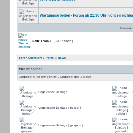
Wartungsarbeiten - Forum ab 21:30 Uhr nicht erreichba
Themen de
Seite
1
von
2
[ 23 Themen ]
Foren-Übersicht
»
Portal
»
News
Wer ist online?
Mitglieder in diesem Forum: 0 Mitglieder und 2 Gäste
Ungelesene Beiträge
Ungelesene Beiträge [ beliebt ]
Ungelesene Beiträge [ gesperrt ]