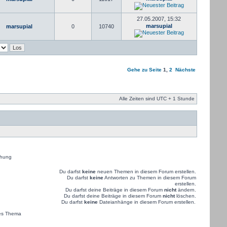
27.05.2007, 15:32
marsupial
marsupial
0
10740
Gehe zu Seite
1
,
2
Nächste
Alle Zeiten sind UTC + 1 Stunde
hung
Du darfst
keine
neuen Themen in diesem Forum erstellen.
Du darfst
keine
Antworten zu Themen in diesem Forum
erstellen.
Du darfst deine Beiträge in diesem Forum
nicht
ändern.
Du darfst deine Beiträge in diesem Forum
nicht
löschen.
Du darfst
keine
Dateianhänge in diesem Forum erstellen.
es Thema