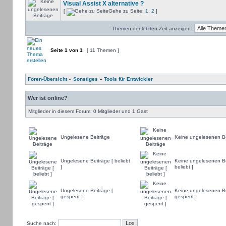
Visual Assist X alternative ?
[
Gehe zu Seite:
1
,
2
]
Themen der letzten Zeit anzeigen:
Seite
1
von
1
[ 11 Themen ]
Foren-Übersicht
»
Sonstiges
»
Tools für Entwickler
Wer ist online?
Mitglieder in diesem Forum: 0 Mitglieder und 1 Gast
Ungelesene Beiträge
Keine ungelesenen Be
Ungelesene Beiträge [ beliebt
Keine ungelesenen Be
]
beliebt ]
Ungelesene Beiträge [
Keine ungelesenen Be
gesperrt ]
gesperrt ]
Suche nach: