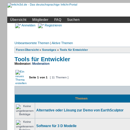
Community
Home
Irrlicht
Hilfe
Showcase
Profil
Übersicht
Mitglieder
FAQ
Suchen
Anmelden
Registrieren
Unbeantwortete Themen
|
Aktive Themen
Foren-Übersicht
»
Sonstiges
»
Tools für Entwickler
Tools für Entwickler
Moderator:
Moderation
Seite
1
von
1
[ 11 Themen ]
Themen
Alternative oder Lösung zur Demo von EarthSculptor
Software für 3 D Modelle