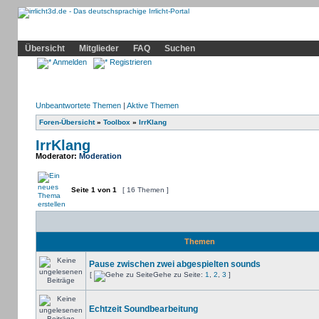
Community
Home
Irrlicht
Hilfe
Showcase
Profil
Übersicht
Mitglieder
FAQ
Suchen
Anmelden
Registrieren
Unbeantwortete Themen
|
Aktive Themen
Foren-Übersicht
»
Toolbox
»
IrrKlang
IrrKlang
Moderator:
Moderation
Seite
1
von
1
[ 16 Themen ]
Themen
Pause zwischen zwei abgespielten sounds
[
Gehe zu Seite:
1
,
2
,
3
]
Echtzeit Soundbearbeitung