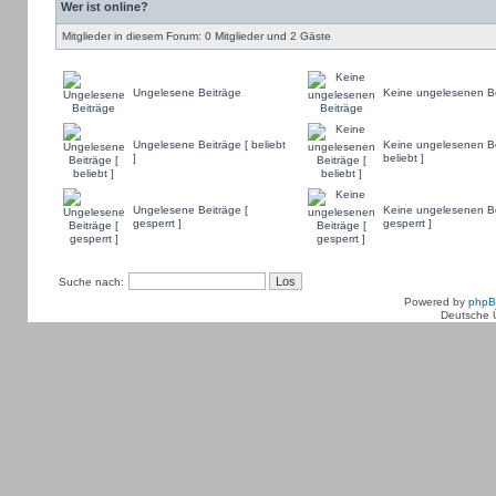
Wer ist online?
Mitglieder in diesem Forum: 0 Mitglieder und 2 Gäste
Ungelesene Beiträge
Keine ungelesenen Be
Ungelesene Beiträge [ beliebt
Keine ungelesenen Be
]
beliebt ]
Ungelesene Beiträge [
Keine ungelesenen Be
gesperrt ]
gesperrt ]
Suche nach:
Powered by
php
Deutsche 