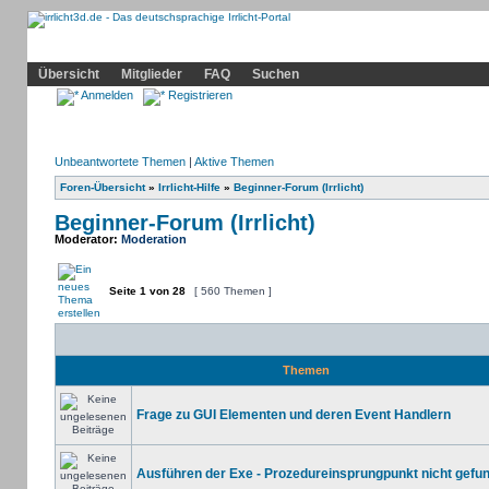
Community
Home
Irrlicht
Hilfe
Showcase
Profil
Übersicht
Mitglieder
FAQ
Suchen
Anmelden
Registrieren
Unbeantwortete Themen
|
Aktive Themen
Foren-Übersicht
»
Irrlicht-Hilfe
»
Beginner-Forum (Irrlicht)
Beginner-Forum (Irrlicht)
Moderator:
Moderation
Seite
1
von
28
[ 560 Themen ]
Themen
Frage zu GUI Elementen und deren Event Handlern
Ausführen der Exe - Prozedureinsprungpunkt nicht gefu