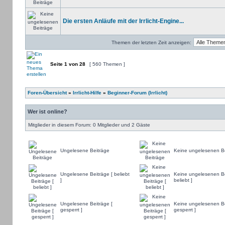
Die ersten Anläufe mit der Irrlicht-Engine...
Themen der letzten Zeit anzeigen:
Seite
1
von
28
[ 560 Themen ]
Foren-Übersicht
»
Irrlicht-Hilfe
»
Beginner-Forum (Irrlicht)
Wer ist online?
Mitglieder in diesem Forum: 0 Mitglieder und 2 Gäste
Ungelesene Beiträge
Keine ungelesenen Be
Ungelesene Beiträge [ beliebt
Keine ungelesenen Be
]
beliebt ]
Ungelesene Beiträge [
Keine ungelesenen Be
gesperrt ]
gesperrt ]