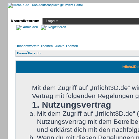
Profil
Home
Irrlicht
Hilfe
Showcase
Forum
Kontrollzentrum
Logout
Anmelden
Registrieren
Unbeantwortete Themen
|
Aktive Themen
Foren-Übersicht
Irrlicht3D
Mit dem Zugriff auf „Irrlicht3D.de“ 
Vertrag mit folgenden Regelungen 
1. Nutzungsvertrag
Mit dem Zugriff auf „Irrlicht3D.de
Nutzungsvertrag mit dem Betreiber
und erklärst dich mit den nachfo
Wenn du mit diesen Regelungen nic