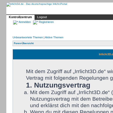
Profil
Home
Irrlicht
Hilfe
Showcase
Forum
Kontrollzentrum
Logout
Anmelden
Registrieren
Unbeantwortete Themen
|
Aktive Themen
Foren-Übersicht
Irrlicht3D
Mit dem Zugriff auf „Irrlicht3D.de“ 
Vertrag mit folgenden Regelungen 
1. Nutzungsvertrag
Mit dem Zugriff auf „Irrlicht3D.de
Nutzungsvertrag mit dem Betreiber
und erklärst dich mit den nachfo
Wenn du mit diesen Regelungen nic