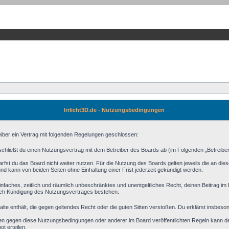
Irrlicht3D.de - Nutzungsbedingungen
reiber ein Vertrag mit folgenden Regelungen geschlossen:
) schließt du einen Nutzungsvertrag mit dem Betreiber des Boards ab (im Folgenden „Betreibe
fst du das Board nicht weiter nutzen. Für die Nutzung des Boards gelten jeweils die an diese
d kann von beiden Seiten ohne Einhaltung einer Frist jederzeit gekündigt werden.
n einfaches, zeitlich und räumlich unbeschränktes und unentgeltliches Recht, deinen Beitrag 
ach Kündigung des Nutzungsvertrages bestehen.
halte enthält, die gegen geltendes Recht oder die guten Sitten verstoßen. Du erklärst insbeso
en gegen diese Nutzungsbedingungen oder anderer im Board veröffentlichten Regeln kann d
t erteilen.