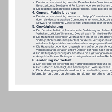
Du nimmst zur Kenntnis, dass der Betreiber keine Verantwortung
Benutzerkonto, Beiträge und Funktionen jederzeit zu löschen 
Du gestattest dem Betreiber darüber hinaus, deine Beiträge a
4. General Public License
Du nimmst zur Kenntnis, dass es sich bei phpBB um eine unte
durch die deutschsprachige Community unter www.phpbb.de zur
Software für bestimmte Zwecke nicht untersagen oder auf Inh
5. Gewährleistung
Der Betreiber haftet mit Ausnahme der Verletzung von Leben, Kö
Verhalten zurückzuführen sind. Dies gilt auch für mittelbare
Die Haftung ist gegenüber Verbrauchern außer bei vorsätzlic
Vertragspflichten (Kardinalpflichten) auf die bei Vertragssch
mittelbare Folgeschäden wie insbesondere entgangenen Gewi
Die Haftung ist gegenüber Unternehmern außer bei der Verletz
vorhersehbaren Schäden und im Übrigen der Höhe nach auf die
Die Haftungsbegrenzung der Absätze a bis c gilt sinngemäß auc
Ansprüche für eine Haftung aus zwingendem nationalem Recht 
6. Änderungsvorbehalt
Der Betreiber ist berechtigt, die Nutzungsbedingungen und die 
Der Nutzer ist berechtigt, den Änderungen zu widersprechen. 
Die Änderungen gelten als anerkannt und verbindlich, wenn d
Informationen über den Umgang mit deinen persönlichen Dat