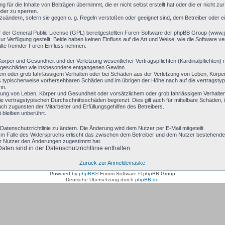
 für die Inhalte von Beiträgen übernimmt, die er nicht selbst erstellt hat oder die er nicht 
oder zu sperren.
bzuändern, sofern sie gegen o. g. Regeln verstoßen oder geeignet sind, dem Betreiber oder 
r der General Public License (GPL) bereitgestellten Foren-Software der phpBB Group (www
 Verfügung gestellt. Beide haben keinen Einfluss auf die Art und Weise, wie die Software 
alte fremder Foren Einfluss nehmen.
rper und Gesundheit und der Verletzung wesentlicher Vertragspflichten (Kardinalpflichten) n
 Folgeschäden wie insbesondere entgangenen Gewinn.
hem oder grob fahrlässigem Verhalten oder bei Schäden aus der Verletzung von Leben, Körpe
luss typischerweise vorhersehbaren Schäden und im übrigen der Höhe nach auf die vertragsty
nn.
ung von Leben, Körper und Gesundheit oder vorsätzlichem oder grob fahrlässigem Verhalten 
 vertragstypischen Durchschnittsschäden begrenzt. Dies gilt auch für mittelbare Schäden
h zugunsten der Mitarbeiter und Erfüllungsgehilfen des Betreibers.
bleiben unberührt.
Datenschutzrichtlinie zu ändern. Die Änderung wird dem Nutzer per E-Mail mitgeteilt.
Im Falle des Widerspruchs erlischt das zwischen dem Betreiber und dem Nutzer bestehende V
er Nutzer den Änderungen zugestimmt hat.
en sind in der Datenschutzrichtlinie enthalten.
Zurück zur Anmeldemaske
Powered by
phpBB
® Forum Software © phpBB Group
Deutsche Übersetzung durch
phpBB.de