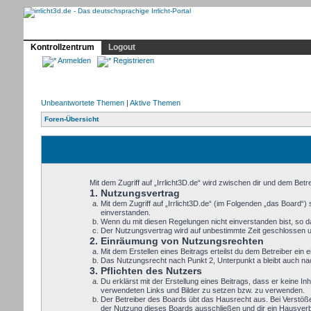
Profil
Home
Irrlicht
Hilfe
Showcase
Forum
Kontrollzentrum
Logout
Anmelden
Registrieren
Unbeantwortete Themen
|
Aktive Themen
Foren-Übersicht
Mit dem Zugriff auf „Irrlicht3D.de“ wird zwischen dir und dem Bet
1. Nutzungsvertrag
Mit dem Zugriff auf „Irrlicht3D.de“ (im Folgenden „das Board“
einverstanden.
Wenn du mit diesen Regelungen nicht einverstanden bist, so dar
Der Nutzungsvertrag wird auf unbestimmte Zeit geschlossen un
2. Einräumung von Nutzungsrechten
Mit dem Erstellen eines Beitrags erteilst du dem Betreiber ei
Das Nutzungsrecht nach Punkt 2, Unterpunkt a bleibt auch n
3. Pflichten des Nutzers
Du erklärst mit der Erstellung eines Beitrags, dass er keine In
verwendeten Links und Bilder zu setzen bzw. zu verwenden.
Der Betreiber des Boards übt das Hausrecht aus. Bei Verstöß
der Nutzung dieses Boards ausschließen und dir ein Hausverbo