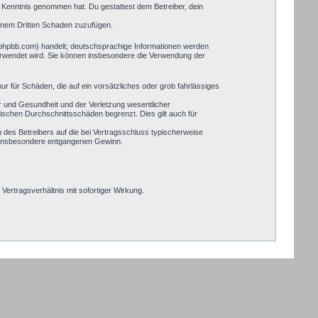
zur Kenntnis genommen hat. Du gestattest dem Betreiber, dein
einem Dritten Schaden zuzufügen.
.phpbb.com) handelt; deutschsprachige Informationen werden
verwendet wird. Sie können insbesondere die Verwendung der
ur für Schäden, die auf ein vorsätzliches oder grob fahrlässiges
r und Gesundheit und der Verletzung wesentlicher
pischen Durchschnittsschäden begrenzt. Dies gilt auch für
des Betreibers auf die bei Vertragsschluss typischerweise
, insbesondere entgangenen Gewinn.
ertragsverhältnis mit sofortiger Wirkung.