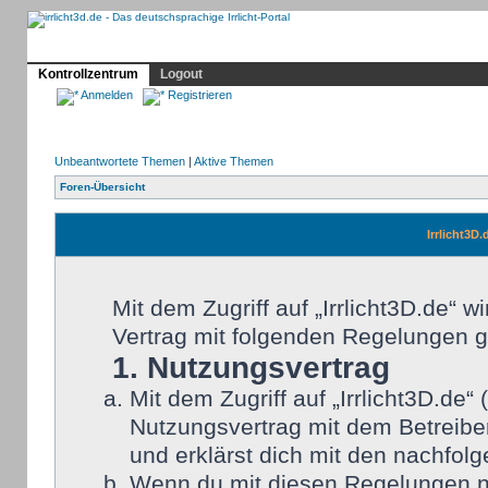
Profil
Home
Irrlicht
Hilfe
Showcase
Forum
Kontrollzentrum
Logout
Anmelden
Registrieren
Unbeantwortete Themen
|
Aktive Themen
Foren-Übersicht
Irrlicht3D
Mit dem Zugriff auf „Irrlicht3D.de“ 
Vertrag mit folgenden Regelungen 
1. Nutzungsvertrag
Mit dem Zugriff auf „Irrlicht3D.de
Nutzungsvertrag mit dem Betreiber
und erklärst dich mit den nachfo
Wenn du mit diesen Regelungen nic